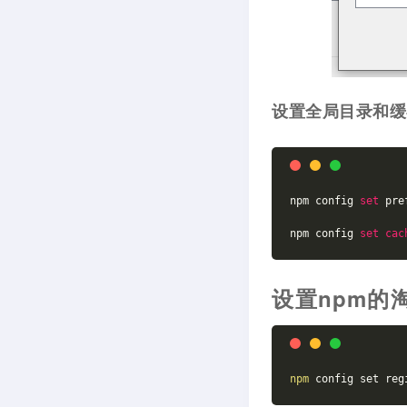
设置全局目录和缓
npm config 
set
 pre
npm config 
set
cac
设置npm的
npm
 config set reg