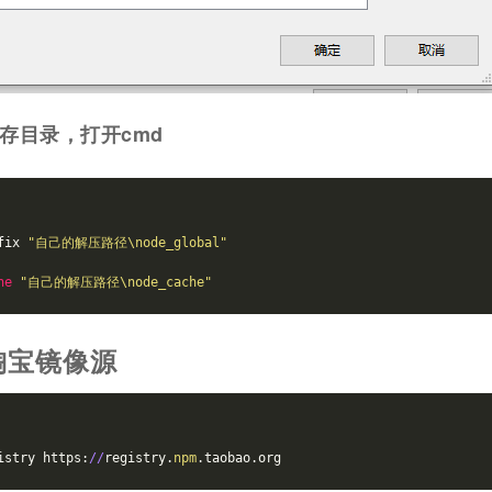
存目录，打开cmd
fix 
"自己的解压路径\node_global"
he
"自己的解压路径\node_cache"
淘宝镜像源
istry https:
//
registry.
npm
.taobao.org