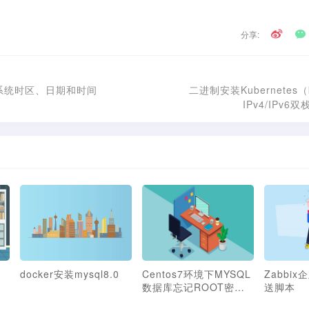
分享:
系统时区、日期和时间
二进制安装Kubernetes（k
IPv4/IPv
建
docker安装mysql8.0
Centos7环境下MYSQL
Zabbi
数据库忘记ROOT密码
送脚本
处理办法