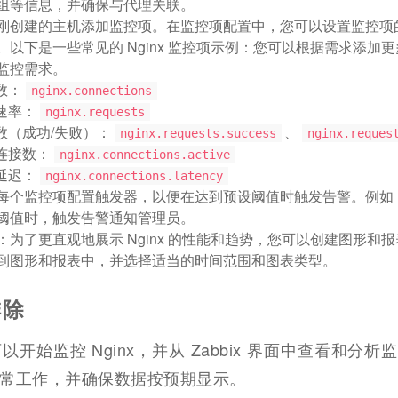
组等信息，并确保与代理关联。
刚创建的主机添加监控项。在监控项配置中，您可以设置监控项
以下是一些常见的 Nginx 监控项示例：您可以根据需求添加
监控需求。
接数：
nginx.connections
求速率：
nginx.requests
请求数（成功/失败）：
、
nginx.requests.success
nginx.reques
跃连接数：
nginx.connections.active
接延迟：
nginx.connections.latency
每个监控项配置触发器，以便在达到预设阈值时触发告警。例如，当
阈值时，触发告警通知管理员。
：为了更直观地展示 Nginx 的性能和趋势，您可以创建图形和
到图形和报表中，并选择适当的时间范围和图表类型。
排除
开始监控 Nginx，并从 Zabbix 界面中查看和分析
常工作，并确保数据按预期显示。