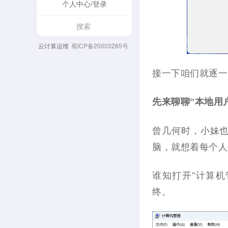
个人中心/登录
云计算运维
蜀ICP备20003285号
接一下咱们就逐一
先来聊聊“本地用
曾几何时，小妹也
脑，就想着每个人
谁知打开“计算机
终。