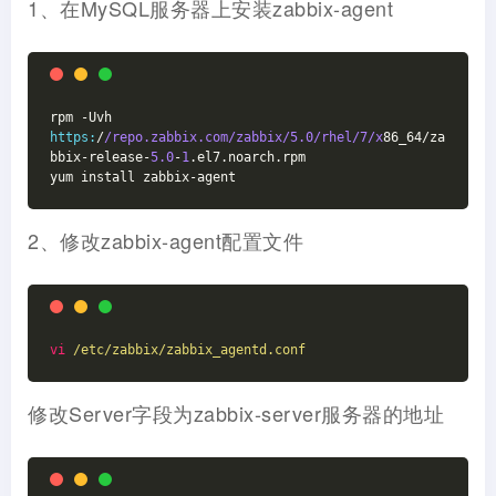
1、在MySQL服务器上安装zabbix-agent
rpm -Uvh 
https:
/
/repo.zabbix.com/zabbix
/5.0/rhel
/7/x
86_64/za
bbix-release-
5.0
-
1
.el7.noarch.rpm

yum install zabbix-agent
2、修改zabbix-agent配置文件
vi
/etc/zabbix/zabbix_agentd.conf
修改Server字段为zabbix-server服务器的地址