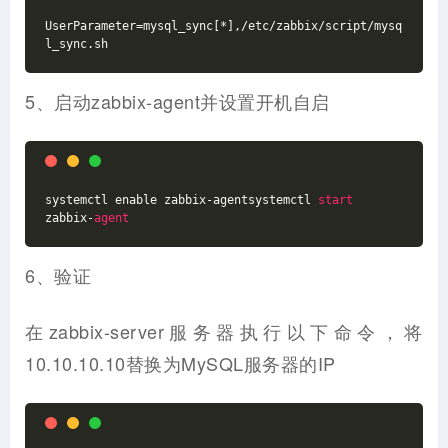
UserParameter=mysql_sync[*],/etc/zabbix/script/mysq
l_sync.sh
5、启动zabbix-agent并设置开机自启
systemctl enable zabbix-agentsystemctl 
start
zabbix-
agent
6、验证
在zabbix-server服务器执行以下命令，将
10.10.10.10替换为MySQL服务器的IP