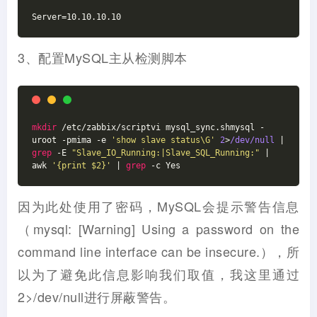
Server=10.10.10.10
3、配置MySQL主从检测脚本
mkdir
 /etc/zabbix/scriptvi mysql_sync.shmysql -
uroot -pmima -e 
'show slave status\G'
2
>
/dev/null
 | 
grep
 -E 
"Slave_IO_Running:|Slave_SQL_Running:"
 | 
awk 
'{print $2}'
 | 
grep
 -c Yes
因为此处使用了密码，MySQL会提示警告信息
（mysql: [Warning] Using a password on the
command line interface can be insecure.），所
以为了避免此信息影响我们取值，我这里通过
2>/dev/null进行屏蔽警告。