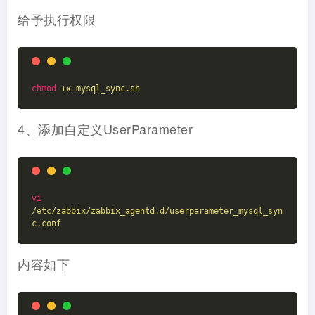
给予执行权限
chmod
+x mysql_sync.sh
4、添加自定义UserParameter
vi
/etc/zabbix/zabbix_agentd.d/userparameter_mysql_syn
c.conf
内容如下