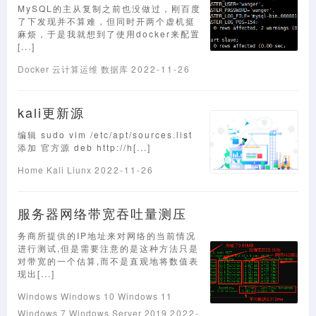
MySQL的主从复制之前也没做过，刚百度
了下发现并不算难，但同时开两个虚机挺
麻烦，于是我就想到了使用docker来配置
[...]
Docker
云计算运维
数据库
2022-11-26
kali更新源
编辑 sudo vim /etc/apt/sources.list
添加 官方源 deb http://h[...]
Home
Kali
Liunx
2022-11-26
服务器网络带宽吞吐量测压
务商所提供的IP地址来对网络的当前情况
进行测试,但是需要注意的是这种方法只是
对带宽的一个估算,而不是直观地将数值表
现出[...]
Windows
Windows 10
Windows 11
Windows 7
Windows Server 2019
2022-