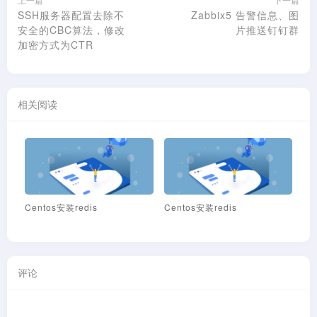
SSH服务器配置去除不
Zabbix5 告警信息、图
安全的CBC算法，修改
片推送钉钉群
加密方式为CTR
相关阅读
Centos安装redis
Centos安装redis
Ce
评论