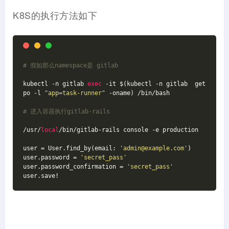
K8S的执行方法如下
# 假如那么namespace是 gitlab
kubectl -n gitlab 
exec
 -it $(kubectl -n gitlab  get 
po -l 
"app=task-runner"
 -oname) /bin/bash

# 进入容器执行gitlab-rails
/usr/
local
/bin/gitlab-rails console -e production

user = User.find_by(email: 
'admin@example.com'
)

user.password = 
'secret_pass'
user.password_confirmation = 
'secret_pass'