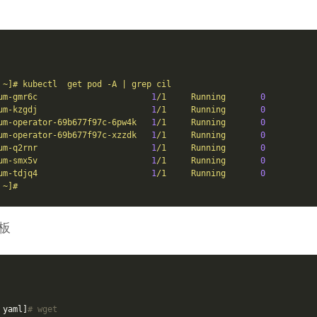
~]#
kubectl
get
pod
-A
|
grep
cil
um-gmr6c
1
/1
Running
0
um-kzgdj
1
/1
Running
0
um-operator-69b677f97c-6pw4k
1
/1
Running
0
um-operator-69b677f97c-xzzdk
1
/1
Running
0
um-q2rnr
1
/1
Running
0
um-smx5v
1
/1
Running
0
um-tdjq4
1
/1
Running
0
~]#
板
 yaml]
# wget 