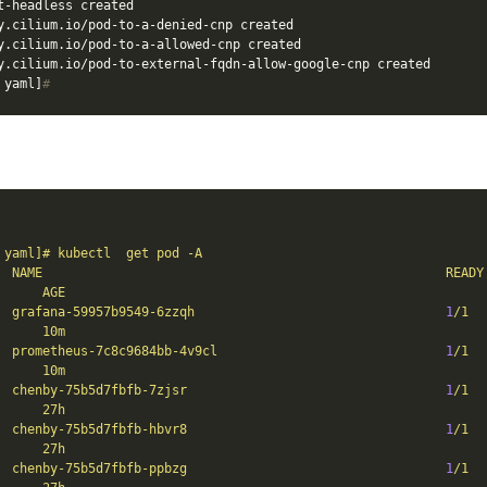
t-headless created

y.cilium.io/pod-to
-a
-denied-cnp created

y.cilium.io/pod-to
-a
-allowed-cnp created

y.cilium.io/pod-to-external-fqdn-allow-google-cnp created

 yaml]
#
yaml]#
kubectl
get
pod
-A
NAME
READY
AGE
grafana-59957b9549-6zzqh
1
/1
10m
prometheus-7c8c9684bb-4v9cl
1
/1
10m
chenby-75b5d7fbfb-7zjsr
1
/1
27h
chenby-75b5d7fbfb-hbvr8
1
/1
27h
chenby-75b5d7fbfb-ppbzg
1
/1