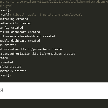
usercontent.com/cilium/cilium/1.12.1/examples/kubernetes/addons/
ple.yaml
 yaml]
#
 yaml]
# kubectl  apply -f monitoring-example.yaml
onitoring created

metheus-k8s created

config created

cilium-dashboard created

cilium-operator-dashboard created

hubble-dashboard created

s created

uthorization.k8s.io/prometheus created

.rbac.authorization.k8s.io/prometheus created

ated

created

afana created

ometheus created

 yaml]
#
例