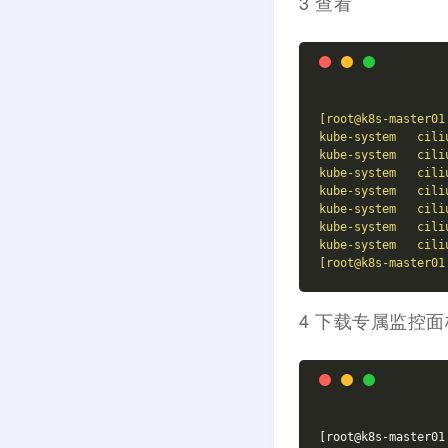
3 查看
[root@k8s-master01
kube-system
cili
kube-system
cili
kube-system
cili
kube-system
cili
kube-system
cili
kube-system
cili
kube-system
cili
[root@k8s-master01
4 下载专属监控面
[root@k8s-master01