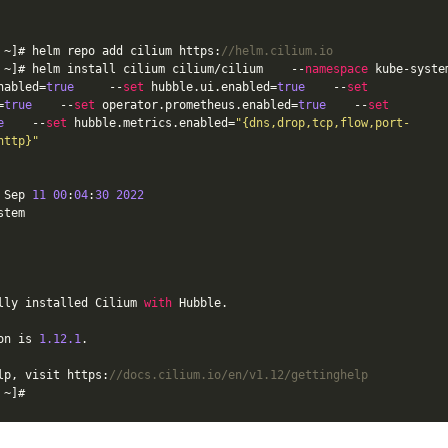
 ~]# helm repo add cilium https:
//helm.cilium.io
 ~]# helm install cilium cilium/cilium    --
namespace
 kube-syste
nabled=
true
     --
set
 hubble.ui.enabled=
true
    --
set
=
true
    --
set
 operator.prometheus.enabled=
true
    --
set
e
    --
set
 hubble.metrics.enabled=
"{dns,drop,tcp,flow,port-
http}"
 Sep 
11
00
:
04
:
30
2022
tem

lly installed Cilium 
with
 Hubble.

on is 
1.12
.1
.

lp, visit https:
//docs.cilium.io/en/v1.12/gettinghelp
 ~]#