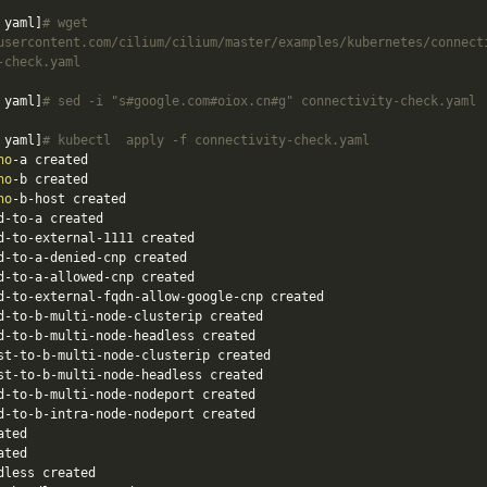
 yaml]
# wget 
usercontent.com/cilium/cilium/master/examples/kubernetes/connect
-check.yaml
 yaml]
# sed -i "s#google.com#oiox.cn#g" connectivity-check.yaml
 yaml]
# kubectl  apply -f connectivity-check.yaml
ho
-a
 created

ho
-b created

ho
-b-host created

d-to
-a
 created

d-to-external-1111 created

d-to
-a
-denied-cnp created

d-to
-a
-allowed-cnp created

d-to-external-fqdn-allow-google-cnp created

d-to-b-multi-node-clusterip created

d-to-b-multi-node-headless created

st-to-b-multi-node-clusterip created

st-to-b-multi-node-headless created

d-to-b-multi-node-nodeport created

d-to-b-intra-node-nodeport created

ated

ted

dless created
