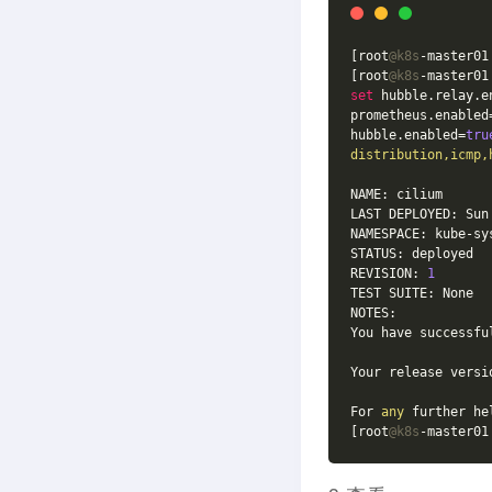
[root
@k8s
-master01
[root
@k8s
-master01
set
 hubble.relay.e
prometheus.enabled
hubble.enabled=
tru
distribution,icmp,
NAME: cilium

LAST DEPLOYED: Sun
NAMESPACE: kube-sys
STATUS: deployed

REVISION: 
1
TEST SUITE: None

NOTES:

You have successfu
Your release versi
For 
any
 further he
[root
@k8s
-master01