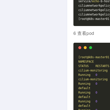
service/
echo
-b-hos
ciliumnetworkpolic
ciliumnetworkpolic
ciliumnetworkpolic
[root@k8s-master01
6 查看pod
[root@k8s-master01
NAMESPACE
STATUS
RESTARTS
cilium-monitoring
Running
0
cilium-monitoring
Running
0
default
Running
0
default
Running
0
default