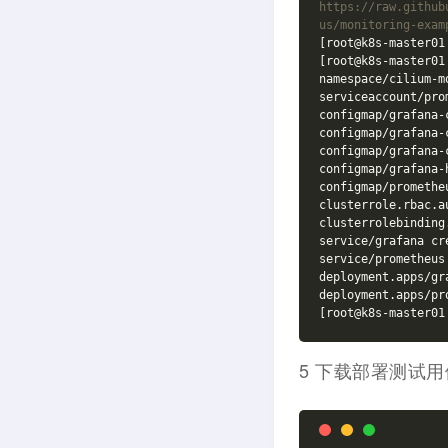
https://raw.github
us/monitoring-exam
[root@k8s-master01
[root@k8s-master01
namespace/cilium-m
serviceaccount/pro
configmap/grafana-
configmap/grafana-
configmap/grafana-
configmap/grafana-
configmap/prometheu
clusterrole.rbac.a
clusterrolebinding
service/grafana cre
service/prometheus 
deployment.apps/gr
deployment.apps/pr
[root@k8s-master01
5 下载部署测试用