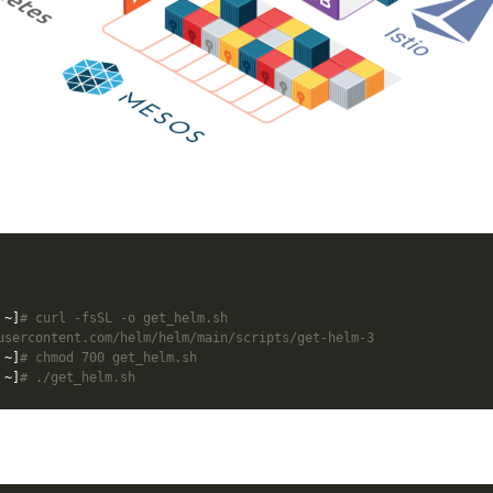
 ~]
# curl -fsSL -o get_helm.sh 
usercontent.com/helm/helm/main/scripts/get-helm-3
 ~]
# chmod 700 get_helm.sh
 ~]
# ./get_helm.sh