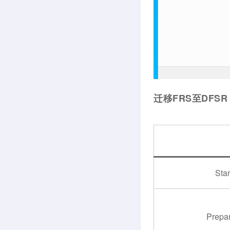
迁移FRS至DFSR 
Star
Prepar