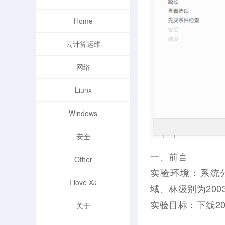
Home
云计算运维
网络
Liunx
Windows
安全
一、前言
Other
实验环境：系统分别
I love XJ
域、林级别为200
实验目标：下线20
关于