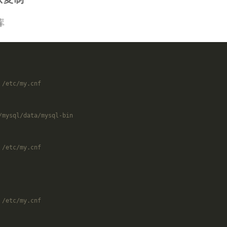
库
 /etc/my.cnf
/mysql/data/mysql-bin
 /etc/my.cnf
 /etc/my.cnf