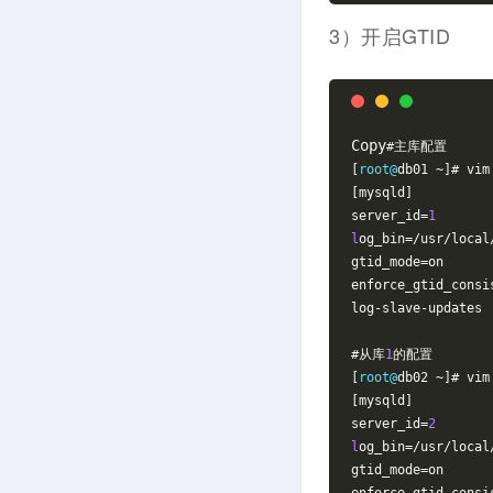
3）开启GTID
Copy
#主库配置
[
root@
db01 ~]# vim
[mysqld]
server_id=
1
l
og_bin=/usr/local
gtid_mode=on
enforce_gtid_consi
log-slave-updates
#从库
1
的配置
[
root@
db02 ~]# vim
[mysqld]
server_id=
2
l
og_bin=/usr/local
gtid_mode=on