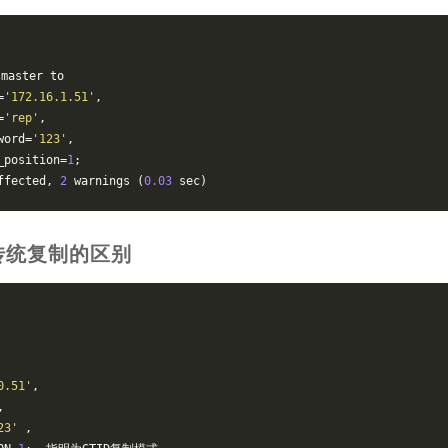
 master to
=
'172.16.1.51'
,
=
'rep'
,
word=
'123'
,
_position=
1
;
ffected, 
2
 warnings (
0.03
 sec)
和传统复制的区别
0.51'
,
,
23'
 ,