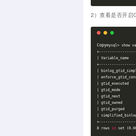
2）查看是否开启G
Copy
mysql> show v
+-----------------
| Variable_name   
+-----------------
|
 binlog_gtid_simp
| enforce_gtid_con
|
 gtid_executed   
| gtid_mode       
|
 gtid_next       
| gtid_owned      
|
 gtid_purged     
| simplified_binlo
+-----------------
8 rows 
in
 set (0.0