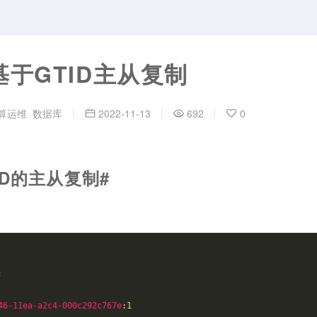
 基于GTID主从复制
算运维
数据库
2022-11-13
692
0
ID的主从复制#
符
46-11ea-a2c4-000c292c767e
:1