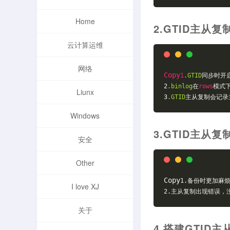
Home
2.GTID主从
云计算运维
网络
Copy
1
.GTID
同步时开
2
.binlog
在
rows
模式
Liunx
3
.GTID
主从复制会记录
Windows
3.GTID主从
安全
Other
Copy
1.备份时更加麻
I love XJ
2.主从复制出现错误，
关于
4.搭建GTID主