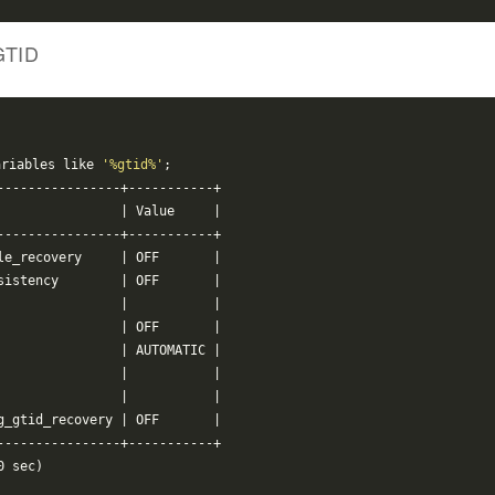
TID
ariables like 
'%gtid%'
;
----------------+-----------+
                |
 Value     
|
----------------+-----------+
le_recovery     
| OFF       |
sistency        |
 OFF       
|
                
|           |
                |
 OFF       
|
                
| AUTOMATIC |
                |
|
                
|           |
g_gtid_recovery |
 OFF       
|
----------------+-----------+
0 sec)