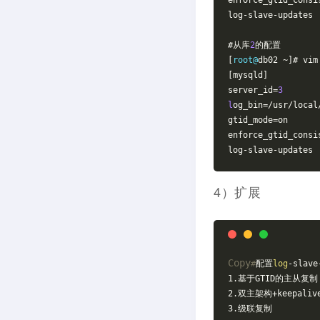
enforce_gtid_consi
log-slave-updates
#从库
2
的配置
[
root@
db02 ~]# vim
[mysqld]
server_id=
3
l
og_bin=/usr/local
gtid_mode=on
enforce_gtid_consi
log-slave-updates
4）扩展
Copy
#
配置
log
-slav
1.基于GTID的主从复制
2.双主架构+keepaliv
3.级联复制