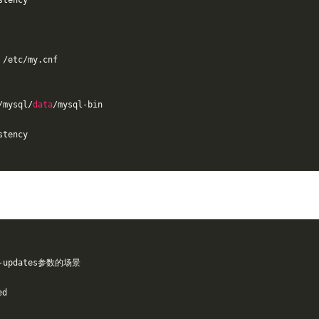
stency
 /etc/my.cnf
/mysql/
data
/mysql-bin
stency
e-updates参数的场景
ed