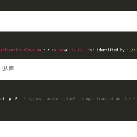
replication
slave
on
 *.* 
to
rep
@'
172
.
16
.
1
.
5
%' identified by 
'123
到从库
oot -p -R 
--triggers --master-data=2 --single-transaction -A > /