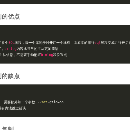
复制的优点
启多个
SQL
线程，每一个库同步时开启一个线程，由原本的串行
sql
线程变成并行开启
下，
binlog
内容比寻常的主从更加简洁
主从信息，不需要手动配置
binlog
和位置点
复制的缺点
烦，需要额外加一个参数 --
set
-gtid=on
没有办法跳过错误
从复制