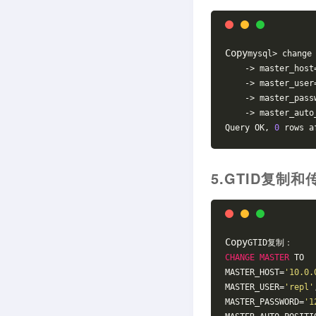
Copy
mysql> change
    -> master_host
->
 master_user
->
 master_pass
->
 master_auto
Query OK, 
0
 rows a
5.GTID复制
Copy
GTID复制：
CHANGE
MASTER
 TO
MASTER_HOST=
'10.0.
MASTER_USER=
'repl'
MASTER_PASSWORD=
'1