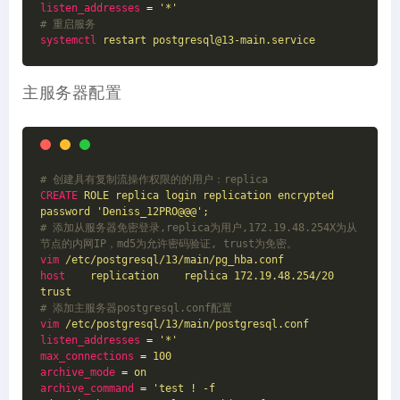
listen_addresses
 = 
'*'
# 重启服务
systemctl
restart postgresql@13-main.service
主服务器配置
# 创建具有复制流操作权限的的用户：replica
CREATE
ROLE replica login replication encrypted 
password 'Deniss_12PRO@@@';
# 添加从服务器免密登录,replica为用户,172.19.48.254X为从
节点的内网IP，md5为允许密码验证, trust为免密。
vim
/etc/postgresql/13/main/pg_hba.conf
host
replication    replica 172.19.48.254/20                 
trust
# 添加主服务器postgresql.conf配置
vim
/etc/postgresql/13/main/postgresql.conf
listen_addresses
 = 
'*'
max_connections
 = 
100
archive_mode
 = 
on
archive_command
 = 
'test ! -f 