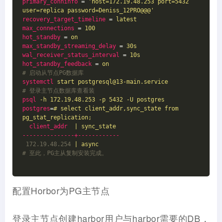
primary_conninfo
 = 
'host=172.19.48.253 port=5432 
user=replica password=Deniss_12PRO@@@'
recovery_target_timeline
 = 
latest
max_connections
 = 
100
hot_standby
 = 
on
max_standby_streaming_delay
 = 
30s
wal_receiver_status_interval
 = 
10s
hot_standby_feedback
 = 
on
# 启动从节点PG数据库
systemctl
start postgresql@13-main.service
# 登录主节点数据库查看装
psql
-h 172.19.48.253 -p 5432 -U postgres
postgres
=
# select client_addr,sync_state from 
pg_stat_replication;
client_addr
| sync_state
---------------+------------
172.19.48.254
| async
# 至此，PG主从复制安装完成。
配置Horbor为PG主节点
登录主节点创建harbor用户与harbor需要的DB，