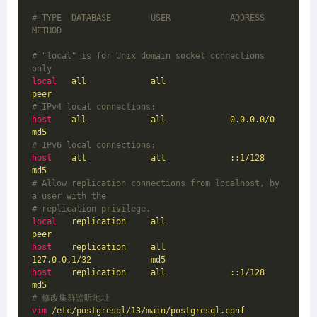
# TYPE  DATABASE        USER            ADDRESS                 
METHOD
# "local" is for Unix domain socket connections 
only
local
all             all                                     
peer
# IPv4 local connections:
host
all             all             0.0.0.0/0            
md5
# IPv6 local connections:
host
all             all             ::1/128                 
md5
# Allow replication connections from localhost, by 
a user with the
# replication privilege.
local
replication     all                                     
peer
host
replication     all             
127.0.0.1/32            md5
host
replication     all             ::1/128                 
md5
# 修改集群监听地址
vim
/etc/postgresql/13/main/postgresql.conf