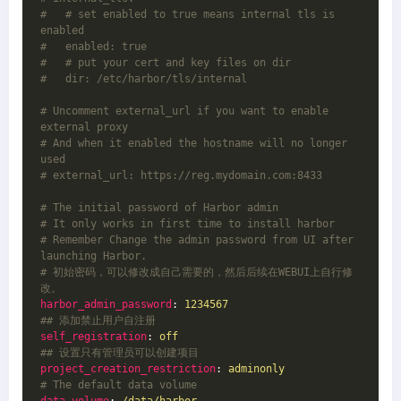
#   # set enabled to true means internal tls is 
enabled
#   enabled: true
#   # put your cert and key files on dir
#   dir: /etc/harbor/tls/internal
# Uncomment external_url if you want to enable 
external proxy
# And when it enabled the hostname will no longer 
used
# external_url: https://reg.mydomain.com:8433
# The initial password of Harbor admin
# It only works in first time to install harbor
# Remember Change the admin password from UI after 
launching Harbor.
# 初始密码，可以修改成自己需要的，然后后续在WEBUI上自行修
改。
harbor_admin_password
: 
1234567
## 添加禁止用户自注册
self_registration
: 
off
## 设置只有管理员可以创建项目
project_creation_restriction
: 
adminonly
# The default data volume
data_volume
: 
/data/harbor