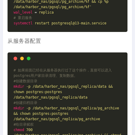
/data/harbor_nas/pgsql/pg_archive/%f && cp %p 
/data/harbor_nas/pgsql/pg_archive/%f'
wal_level
 = 
replica
# 重启服务
systemctl
restart postgresql@13-main.service
从服务器配置
# 如果前面已经在从服务器执行过了这个操作，直接可以进入
postgres用户家目录清理、复制数据。
#创建数据目录
mkdir
-p /data/harbor_nas/pgsql_replica/data && 
chown postgres:postgres 
/data/harbor_nas/pgsql_replica/data
#创建归档目录
mkdir
-p /data/harbor_nas/pgsql_replica/pg_archive 
&& chown postgres:postgres 
/data/harbor_nas/pgsql_replica/pg_archive
#给目录赋权
chmod
700 