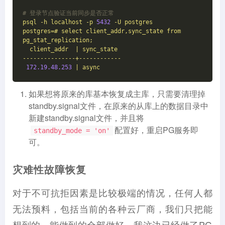
# 登录节点验证当前同步是否正常
psql
-h
localhost
-p
5432
-U
postgres
postgres=#
select
client_addr,sync_state
from
pg_stat_replication;
client_addr
|
sync_state
---------------+------------
172.19
.48
.253
|
async
如果想将原来的库基本恢复成主库，只需要清理掉
standby.signal文件，在原来的从库上的数据目录中
新建standby.signal文件，并且将
配置好，重启PG服务即
standby_mode = 'on'
可。
灾难性故障恢复
对于不可抗拒因素是比较极端的情况，任何人都
无法预料，包括当前的各种云厂商，我们只把能
想到的，能做到的全部做好，我这边已经做了PG