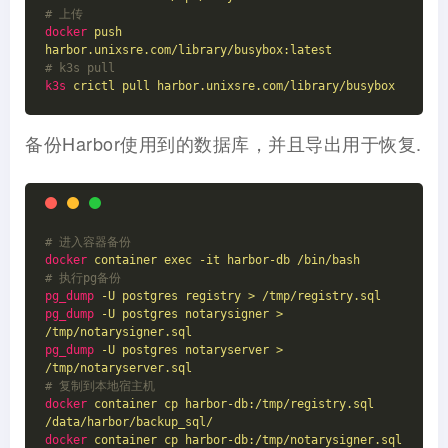
# 上传
docker
push 
harbor.unixsre.com/library/busybox:latest
# k3s pull
k3s
crictl pull harbor.unixsre.com/library/busybox
备份Harbor使用到的数据库，并且导出用于恢复.
# 进入容器备份
docker
container exec -it harbor-db /bin/bash
# 执行pg备份
pg_dump
-U postgres registry > /tmp/registry.sql 
pg_dump
-U postgres notarysigner > 
/tmp/notarysigner.sql  
pg_dump
-U postgres notaryserver > 
/tmp/notaryserver.sql
# 复制到本地宿主机
docker
container cp harbor-db:/tmp/registry.sql 
/data/harbor/backup_sql/
docker
container cp harbor-db:/tmp/notarysigner.sql 