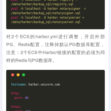
/data/harbor/backup_sql/registry.sql
psql
-h localhost -U harbor notarysigner  < 
/data/harbor/backup_sql/notarysigner.sql
psql
-h localhost -U harbor notaryserver < 
/data/harbor/backup_sql/notaryserver.sql
对2个ECS的harbor.yml进行调整，开启外部
PG、Redis配置，注释掉默认PG数据库配置，
注意：2个ECS中Harbor链接的配置的必须为同
样的Redis与PG数据库。
hostname
: harbor.unixsre.com

http:
port:
80
https: