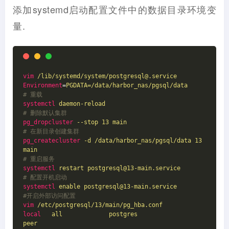
添加systemd启动配置文件中的数据目录环境变
量.
vim
/lib/systemd/system/postgresql@.service
Environment
=
PGDATA=/data/harbor_nas/pgsql/data
# 重载
systemctl
daemon-reload
# 删除默认集群
pg_dropcluster
--stop 13 main
# 在新目录创建集群
pg_createcluster
-d /data/harbor_nas/pgsql/data 13 
main
# 重启服务
systemctl
restart postgresql@13-main.service
# 配置开机启动
systemctl
enable postgresql@13-main.service
#开启外部访问配置
vim
/etc/postgresql/13/main/pg_hba.conf
local
all             postgres                                
peer