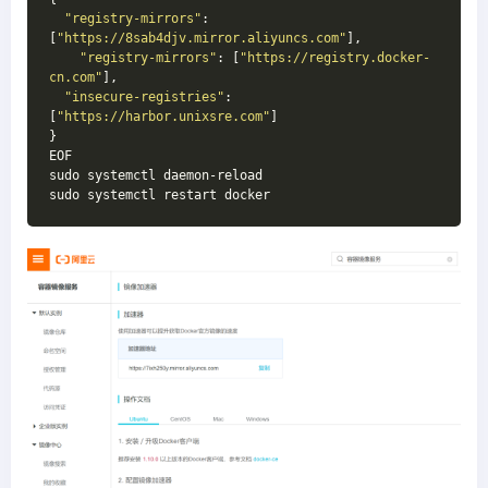
"registry-mirrors"
: 
[
"https://8sab4djv.mirror.aliyuncs.com"
],

"registry-mirrors"
: [
"https://registry.docker-
cn.com"
],

"insecure-registries"
: 
[
"https://harbor.unixsre.com"
]

}

EOF

sudo systemctl daemon-reload
