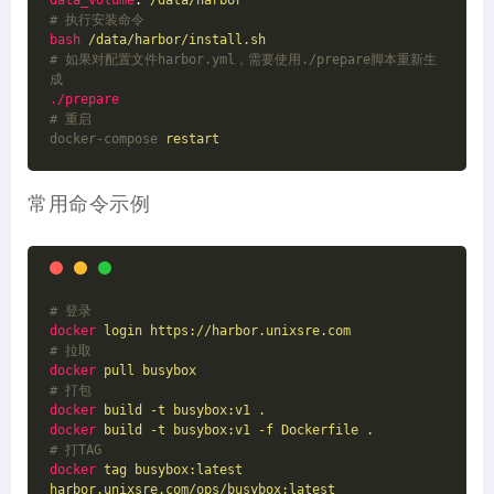
# 执行安装命令
bash
/data/harbor/install.sh
# 如果对配置文件harbor.yml，需要使用./prepare脚本重新生
成
./prepare
# 重启
docker-compose
restart
常用命令示例
# 登录
docker
login https://harbor.unixsre.com
# 拉取
docker
pull busybox
# 打包
docker
build -t busybox:v1 . 
docker
build -t busybox:v1 -f Dockerfile .
# 打TAG
docker
tag busybox:latest 
harbor.unixsre.com/ops/busybox:latest