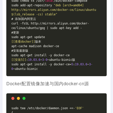
sudo chmod +x /usr/
local
/bin/docker-compose

sudo add-apt-repository 
"deb [arch=amd64] 
http://mirrors.aliyun.com/docker-ce/linux/ubuntu 
$(lsb_release -cs) stable"
# 添加国内阿里云

curl -fsSL http://mirrors.aliyun.com/docker-
ce/linux/ubuntu/gpg | sudo apt-key add -

#更新

[[查看docker]]
版本

apt-cache madison docker-ce

#安装最新版

[[安装5]]
:
19.03
.6
~
3
-0
~ubuntu-bionic版

sudo apt-get install -y docker-ce=
5
:
19.03
.6
~
3
-
0
~ubuntu-bionic
Docker配置镜像加速与国内docker-cn源
sudo tee /etc/docker/daemon.json <<-
'EOF'
{
