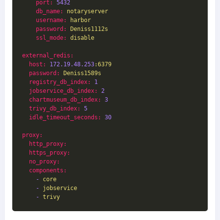
port:
5432
db_name:
notaryserver
username:
harbor
password:
Deniss1112s
ssl_mode:
disable
external_redis:
host:
172.19
.48
.253
:6379
password:
Deniss1589s
registry_db_index:
1
jobservice_db_index:
2
chartmuseum_db_index:
3
trivy_db_index:
5
idle_timeout_seconds:
30
proxy:
http_proxy:
https_proxy:
no_proxy:
components:
-
core
-
jobservice
-
trivy