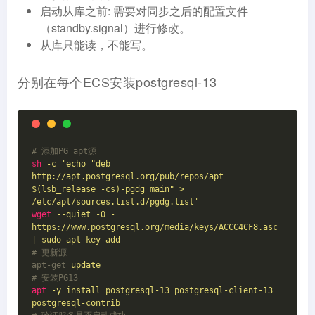
启动从库之前: 需要对同步之后的配置文件
（standby.signal）进行修改。
从库只能读，不能写。
分别在每个ECS安装postgresql-13
# 添加PG apt源
sh
-c 'echo "deb 
http://apt.postgresql.org/pub/repos/apt 
$(lsb_release -cs)-pgdg main" > 
/etc/apt/sources.list.d/pgdg.list'
wget
--quiet -O - 
https://www.postgresql.org/media/keys/ACCC4CF8.asc 
| sudo apt-key add -
# 更新源
apt-get
update
# 安装PG13
apt
-y install postgresql-13 postgresql-client-13 
postgresql-contrib