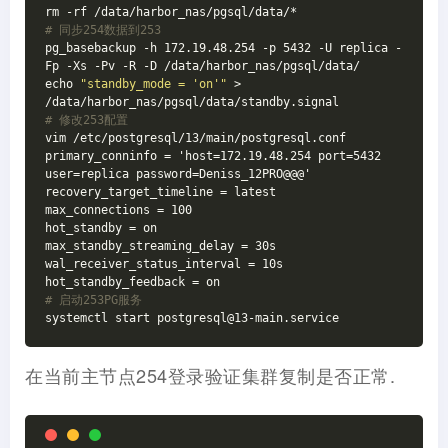
# 同步254数据到253
pg_basebackup -h 172.19.48.254 -p 5432 -U replica -
Fp -Xs -Pv -R -D /data/harbor_nas/pgsql/data/

echo 
"standby_mode = 'on'"
 > 
# 修改253配置
vim /etc/postgresql/13/main/postgresql.conf

primary_conninfo = 'host=172.19.48.254 port=5432 
user=replica password=Deniss_12PRO@@@'

recovery_target_timeline = latest

max_connections = 100

hot_standby = on

max_standby_streaming_delay = 30s

wal_receiver_status_interval = 10s

# 启动253PG服务
在当前主节点254登录验证集群复制是否正常.