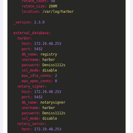
rotate_count:
50
rotate_size:
200M
location:
/var/log/harbor
_version:
2.3
.0
external_database:
harbor:
host:
172.19
.48
.253
port:
5432
db_name:
registry
username:
harbor
password:
Deniss1112s
ssl_mode:
disable
max_idle_conns:
2
max_open_conns:
0
notary_signer:
host:
172.19
.48
.253
port:
5432
db_name:
notarysigner
username:
harbor
password:
Deniss1112s
ssl_mode:
disable
notary_server:
host:
172.19
.48
.253