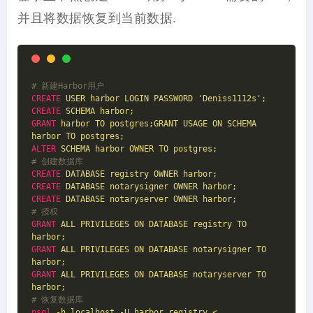
并且将数据恢复到当前数据.
# 新建Harbor用户
CREATE
USER harbor LOGIN PASSWORD 'Deniss1112s';
CREATE
SCHEMA harbor;
GRANT
harbor TO postgres;GRANT USAGE ON SCHEMA 
harbor TO postgres;
ALTER
SCHEMA harbor OWNER TO postgres;
# 创建数据库
CREATE
DATABASE registry OWNER harbor;
CREATE
DATABASE notarysigner OWNER harbor;
CREATE
DATABASE notaryserver OWNER harbor;
# 授权
GRANT
ALL PRIVILEGES ON DATABASE registry TO 
harbor;
GRANT
ALL PRIVILEGES ON DATABASE notarysigner TO 
harbor;
GRANT
ALL PRIVILEGES ON DATABASE notaryserver TO 
harbor;
# 恢复数据库
psql
-h localhost -U harbor registry < 