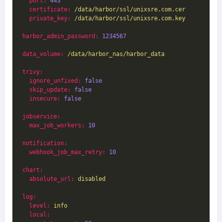
port:
443
certificate:
/data/harbor/ssl/unixsre.com.cer
private_key:
/data/harbor/ssl/unixsre.com.key
harbor_admin_password:
1234567
data_volume:
/data/harbor_nas/harbor_data
trivy:
ignore_unfixed:
false
skip_update:
false
insecure:
false
jobservice:
max_job_workers:
10
notification:
webhook_job_max_retry:
10
chart:
absolute_url:
disabled
log:
level:
info
local: