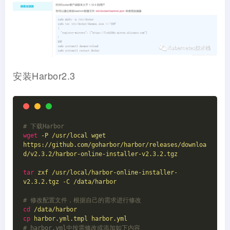
安装Harbor2.3
# 下载Harbor
wget
-P /usr/local wget 
https://github.com/goharbor/harbor/releases/downloa
d/v2.3.2/harbor-online-installer-v2.3.2.tgz
tar
zxf /usr/local/harbor-online-installer-
v2.3.2.tgz -C /data/harbor
# 修改配置文件，根据自己的需求进行修改
cd
/data/harbor
cp
harbor.yml.tmpl harbor.yml
# harbor.yml中按需修改或添加如下内容