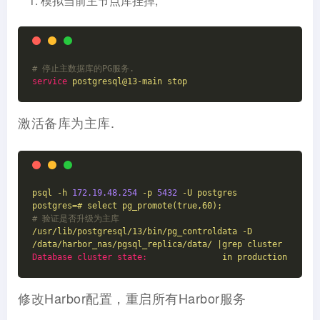
模拟当前主节点库挂掉,
# 停止主数据库的PG服务.
service
postgresql@13-main stop
激活备库为主库.
psql
-h
172.19
.48
.254
-p
5432
-U
postgres
postgres=#
select
pg_promote(true,60);
# 验证是否升级为主库
/usr/lib/postgresql/13/bin/pg_controldata
-D
/data/harbor_nas/pgsql_replica/data/
|grep
cluster
Database cluster state:
in
production
修改Harbor配置，重启所有Harbor服务