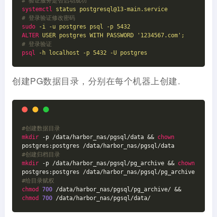
# 验证服务是否启动成功
systemctl
status postgresql@13-main.service
# 登录验证修改密码
sudo
-i -u postgres psql -p 5432
ALTER
USER postgres WITH PASSWORD '1234567.com';
# 登录验证
psql
-h localhost -p 5432 -U postgres
创建PG数据目录，分别在每个机器上创建.
#创建数据目录
mkdir
 -p /data/harbor_nas/pgsql/data && 
chown
#创建归档目录
mkdir
 -p /data/harbor_nas/pgsql/pg_archive && 
chown
#给目录赋权
chmod
700
 /data/harbor_nas/pgsql/pg_archive/ && 
chmod
700
 /data/harbor_nas/pgsql/data/