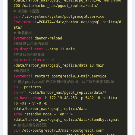
/data/harbor_nas/pgsql_replica/pg_archive/ && chmod 
700 /data/harbor_nas/pgsql_replica/data/
# 添加如下配置
vim
/lib/systemd/system/postgresql@.service
Environment
=
PGDATA=/data/harbor_nas/pgsql_replica/d
ata/
# 重载配置
systemctl
daemon-reload
#删除默认目录的集群
pg_dropcluster
--stop 13 main
#在新目录创建集群
pg_createcluster
-d 
/data/harbor_nas/pgsql_replica/data 13 main
#重启服务
systemctl
restart postgresql@13-main.service
# 进入postgres用户清理初始化的数据，从主服务器复制数据。
su
- postgres
rm
-rf /data/harbor_nas/pgsql_replica/data/*
pg_basebackup
-h 172.19.48.253 -p 5432 -U replica -
Fp -Xs -Pv -R -D 
/data/harbor_nas/pgsql_replica/data
echo
"standby_mode = 'on'" > 
/data/harbor_nas/pgsql_replica/data/standby.signal
# 修改从服务器配置
vim
/etc/postgresql/13/main/postgresql.conf