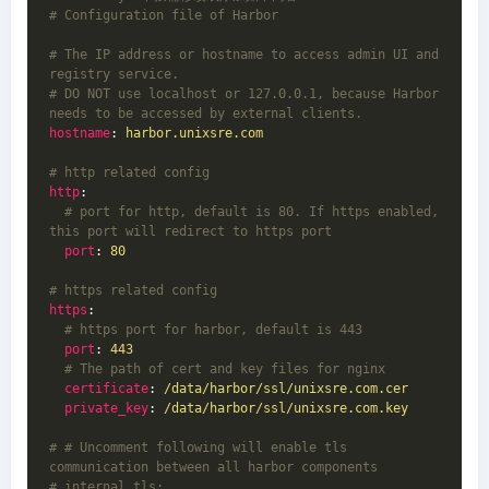
# Configuration file of Harbor
# The IP address or hostname to access admin UI and 
registry service.
# DO NOT use localhost or 127.0.0.1, because Harbor 
needs to be accessed by external clients.
hostname
: 
harbor.unixsre.com
# http related config
http
:
  # port for http, default is 80. If https enabled, 
this port will redirect to https port
port
: 
80
# https related config
https
:
  # https port for harbor, default is 443
port
: 
443
  # The path of cert and key files for nginx
certificate
: 
/data/harbor/ssl/unixsre.com.cer
private_key
: 
/data/harbor/ssl/unixsre.com.key
# # Uncomment following will enable tls 
communication between all harbor components
# internal_tls: