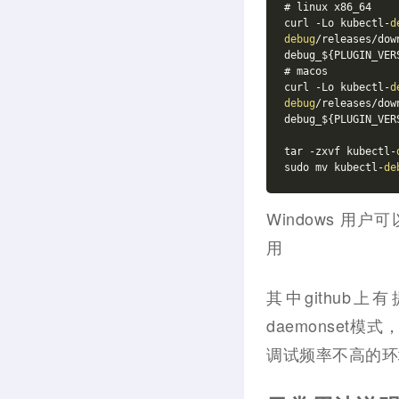
# linux x86_64
curl -Lo kubectl-
d
debug
/releases/dow
debug_${PLUGIN_VER
# macos
curl -Lo kubectl-
d
debug
/releases/dow
debug_${PLUGIN_VER
tar -zxvf kubectl-
sudo mv kubectl-
de
Windows 用户
用
其中github上
daemonset模
调试频率不高的环