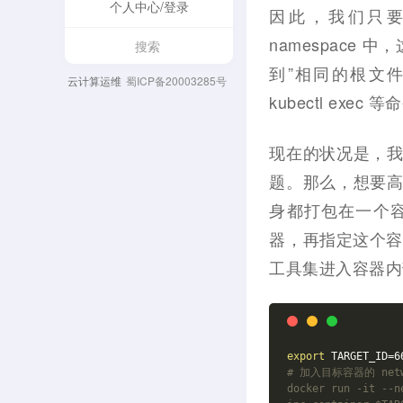
个人中心/登录
因此，我们只
namespace
到”相同的根文件系
云计算运维
蜀ICP备20003285号
kubectl exe
现在的状况是，我
题。那么，想要
身都打包在一个容
器，再指定这个容器
工具集进入容器内部
export
 TARGET_ID=6
# 加入目标容器的 netwo
docker run -it --n