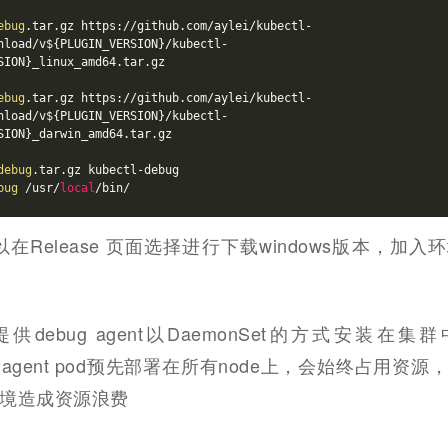
ebug
.tar.gz https://github.com/aylei/kubectl-
nload/v${PLUGIN_VERSION}/kubectl-
SION}_linux_amd64.tar.gz
ebug
.tar.gz https://github.com/aylei/kubectl-
nload/v${PLUGIN_VERSION}/kubectl-
SION}_darwin_amd64.tar.gz
debug
.tar.gz kubectl-debug
bug
 /usr/
local
/bin/
可以在Release 页面选择进行下载windows版本，加
有提供debug agent以DaemonSet的方式安装在
式，agent pod预先部署在所有node上，会始终占用资
境造成资源浪费