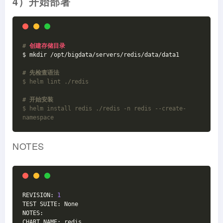
4）开始部署
#
 创建存储目录
$ mkdir /opt/bigdata/servers/redis/data/data1
# 先检查语法
$ helm lint ./redis
# 开始安装
$ helm install redis ./redis -n redis --create-
namespace
NOTES
REVISION: 
1
TEST SUITE: None
NOTES:
CHART NAME: redis