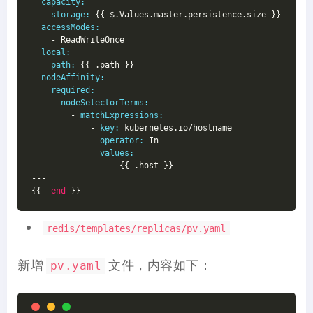
capacity:
storage:
 {{ $.Values.master.persistence.size }}
accessModes:
    - ReadWriteOnce
local:
path:
 {{ .path }}
nodeAffinity:
required:
nodeSelectorTerms:
        - 
matchExpressions:
            - 
key:
 kubernetes.io/hostname
operator:
 In
values:
                - {{ .host }}
---
{{- 
end
 }}
redis/templates/replicas/pv.yaml
新增
文件，内容如下：
pv.yaml