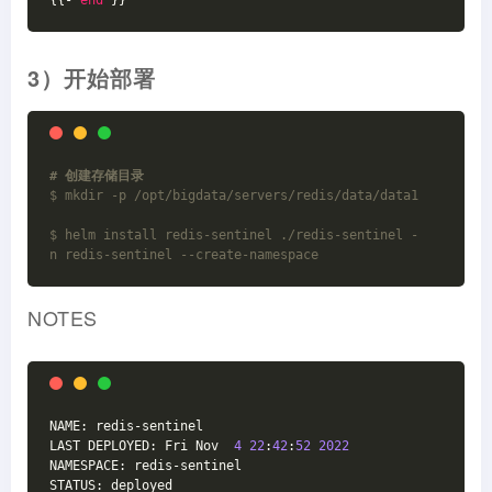
3）开始部署
# 创建存储目录
$ mkdir -p /opt/bigdata/servers/redis/data/data1
$ helm install redis-sentinel ./redis-sentinel -
n redis-sentinel --create-namespace 
NOTES
NAME: redis-sentinel
LAST DEPLOYED: Fri Nov  
4
22
:
42
:
52
2022
NAMESPACE: redis-sentinel
STATUS: deployed