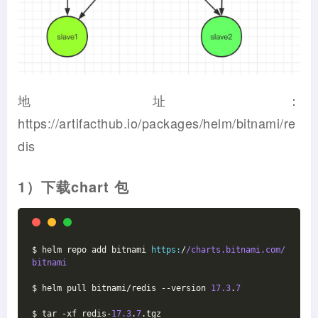
地址：
https://artifacthub.io/packages/helm/bitnami/re
dis
1）下载chart 包
$ helm repo add bitnami 
https:
/
/charts.bitnami.com/
bitnami
$ helm pull bitnami/redis --version 
17.3
.
7
$ tar -xf redis-
17.3
.
7
.tgz