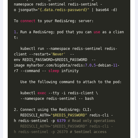
namespace redis-sentinel redis-sentinel -
o jsonpath=
"{.data.redis-password}"
 | base64 -d)
To 
connect
 to your Redis&reg; server:
1
. Run a Redis&reg; pod that you can 
use
 as a clien
t:
   kubectl run --namespace redis-sentinel redis-
client --restart=
'Never'
  --
env REDIS_PASSWORD=$REDIS_PASSWORD  --
image myharbor.com/bigdata/redis:
7.0
.
5
-debian-
11
-
r7 --command -- 
sleep
 infinity
   Use the following command to attach to the pod:
   kubectl 
exec
 --tty -i redis-client \
   --namespace redis-sentinel -- bash
2. Connect using the Redis&reg; CLI:
   REDISCLI_AUTH=
"$REDIS_PASSWORD"
 redis-cli -
h redis-sentinel -p 
6379
# Read only operations
   REDISCLI_AUTH="$REDIS_PASSWORD" redis-cli -
h redis-sentinel -p 26379 
# Sentinel access