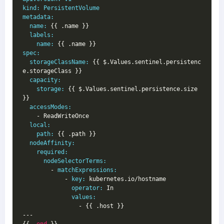
kind:
PersistentVolume
metadata:
name:
 {{ .name }}
labels:
name:
 {{ .name }}
spec:
storageClassName:
 {{ $.Values.sentinel.persistenc
e.storageClass }}
capacity:
storage:
 {{ $.Values.sentinel.persistence.size 
}}
accessModes:
    - ReadWriteOnce
local:
path:
 {{ .path }}
nodeAffinity:
required:
nodeSelectorTerms:
        - 
matchExpressions:
            - 
key:
 kubernetes.io/hostname
operator:
 In
values:
                - {{ .host }}
---
{{- 
end
 }}