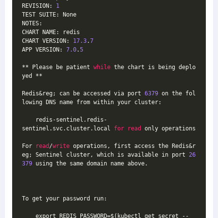
REVISION: 
1
TEST SUITE: None
NOTES:
CHART NAME: redis
CHART VERSION: 
17.3
.
7
APP VERSION: 
7.0
.
5
** Please be patient 
while
 the chart is being deplo
yed **
Redis&reg; can be accessed via port 
6379
 on the fol
lowing DNS name from within your cluster:
    redis-sentinel.redis-
sentinel.svc.cluster.local 
for
read
 only operations
For 
read
/
write
 operations, first access the Redis&r
eg; Sentinel cluster, which is available in port 
26
379
 using the same domain name above.
To get your password run:
    export REDIS_PASSWORD=$(kubectl get secret --