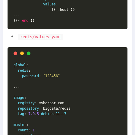
values:
                - {{ .host }}
---
{{- 
end
 }}
redis/values.yaml
global
:
redis
:
password
: 
"123456"
...
image
:
registry
: myharbor.com
repository
: bigdata/redis
tag
: 
7.0
.
5
-debian-11-r7
master
:
count
: 
1