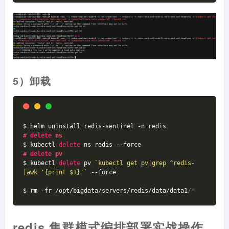
5）卸载
$ helm uninstall redis-sentinel -n redis
# 
delete
 ns 
$ kubectl 
delete
 ns redis --force
# 
delete
 pv
$ kubectl 
delete
 pv 
`kubectl get pv|grep ^redis-
|awk '{print $1}'`
 --force
$ rm -fr /opt/bigdata/servers/redis/data/data1
/*
redis 集群模式编排部署实战操作