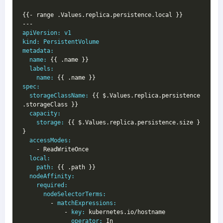
{{- range .Values.replica.persistence.local }}
---
apiVersion:
v1
kind:
PersistentVolume
metadata:
name:
 {{ .name }}
labels:
name:
 {{ .name }}
spec:
storageClassName:
 {{ $.Values.replica.persistence
.storageClass }}
capacity:
storage:
 {{ $.Values.replica.persistence.size }
}
accessModes:
    - ReadWriteOnce
local:
path:
 {{ .path }}
nodeAffinity:
required:
nodeSelectorTerms:
        - 
matchExpressions:
            - 
key:
 kubernetes.io/hostname
operator:
 In