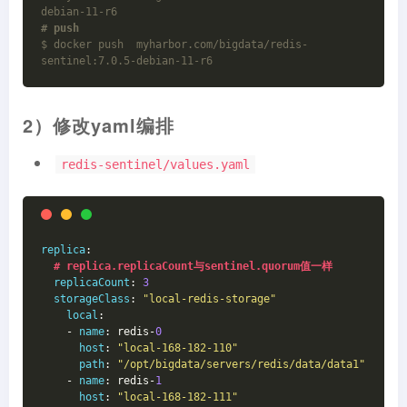
debian-11-r6
# push
$ docker push  myharbor.com/bigdata/redis-
sentinel:7.0.5-debian-11-r6
2）修改yaml编排
redis-sentinel/values.yaml
replica
:
# replica.replicaCount与sentinel.quorum值一样
replicaCount
: 
3
storageClass
: 
"local-redis-storage"
local
:
    - 
name
: redis-
0
host
: 
"local-168-182-110"
path
: 
"/opt/bigdata/servers/redis/data/data1"
    - 
name
: redis-
1
host
: 
"local-168-182-111"