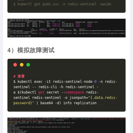
$ kubectl get pods,svc -n redis-sentinel -owide
4）模拟故障测试
# 查看
$ kubectl exec -it redis-sentinel-node
-0
 -n redis-
sentinel -- redis-cli -h redis-sentinel -
a $(kubectl 
get
 secret --
namespace
 redis-
sentinel redis-sentinel -o jsonpath=
"{.data.redis-
password}"
 | base64 -d) info replication