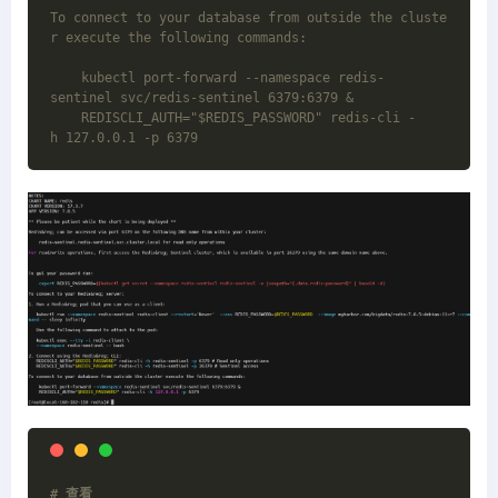
To connect to your database from outside the cluste
r execute the following commands:
    kubectl port-forward --namespace redis-
sentinel svc/redis-sentinel 6379:6379 &
    REDISCLI_AUTH="$REDIS_PASSWORD" redis-cli -
h 127.0.0.1 -p 6379
# 查看