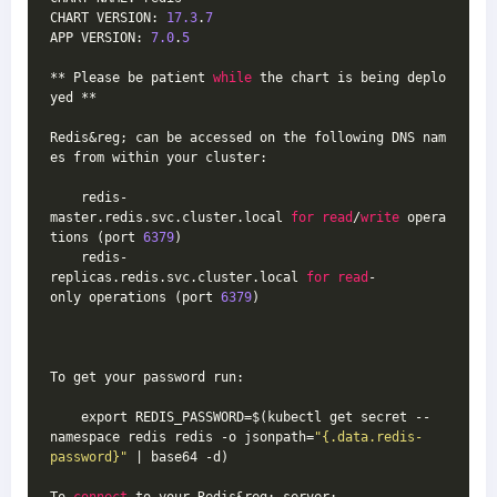
CHART VERSION: 
17.3
.
7
APP VERSION: 
7.0
.
5
** Please be patient 
while
 the chart is being deplo
yed **
Redis&reg; can be accessed on the following DNS nam
es from within your cluster:
    redis-
master.redis.svc.cluster.local 
for
read
/
write
 opera
tions (port 
6379
)
    redis-
replicas.redis.svc.cluster.local 
for
read
-
only operations (port 
6379
)
To get your password run:
    export REDIS_PASSWORD=$(kubectl get secret --
namespace redis redis -o jsonpath=
"{.data.redis-
password}"
 | base64 -d)
To 
connect
 to your Redis&reg; server: