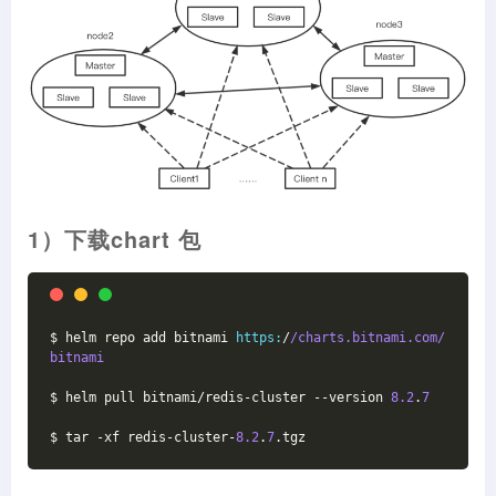
1）下载chart 包
$ helm repo add bitnami 
https:
/
/charts.bitnami.com/
bitnami
$ helm pull bitnami/redis-cluster --version 
8.2
.
7
$ tar -xf redis-cluster-
8.2
.
7
.tgz