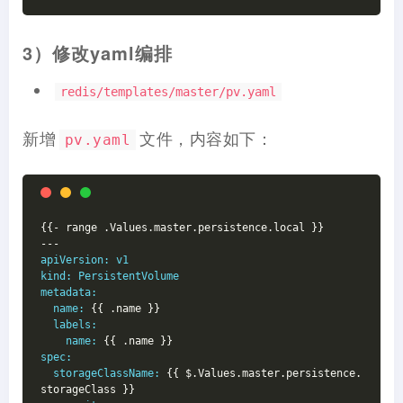
3）修改yaml编排
redis/templates/master/pv.yaml
新增
文件，内容如下：
pv.yaml
{{- range .Values.master.persistence.local }}
---
apiVersion:
v1
kind:
PersistentVolume
metadata:
name:
 {{ .name }}
labels:
name:
 {{ .name }}
spec:
storageClassName:
 {{ $.Values.master.persistence.
storageClass }}