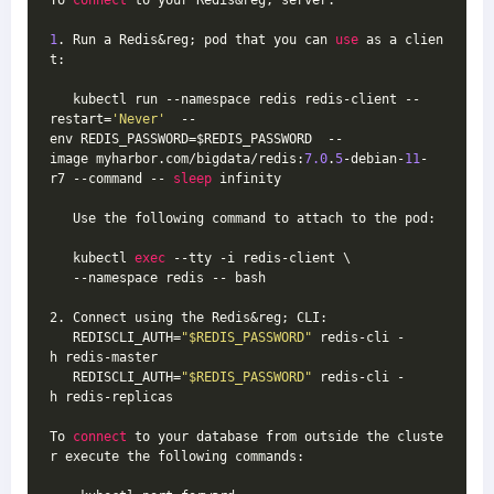
1
. Run a Redis&reg; pod that you can 
use
 as a clien
t:
   kubectl run --namespace redis redis-client --
restart=
'Never'
  --
env REDIS_PASSWORD=$REDIS_PASSWORD  --
image myharbor.com/bigdata/redis:
7.0
.
5
-debian-
11
-
r7 --command -- 
sleep
 infinity
   Use the following command to attach to the pod:
   kubectl 
exec
 --tty -i redis-client \
   --namespace redis -- bash
2. Connect using the Redis&reg; CLI:
   REDISCLI_AUTH=
"$REDIS_PASSWORD"
 redis-cli -
h redis-master
   REDISCLI_AUTH=
"$REDIS_PASSWORD"
 redis-cli -
h redis-replicas
To 
connect
 to your database from outside the cluste
r execute the following commands: