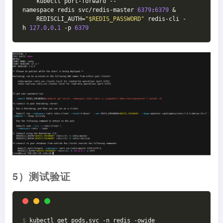
    kubectl port-forward --
namespace redis svc/redis-master 
6379
:
6379
 &
    REDISCLI_AUTH=
"$REDIS_PASSWORD"
 redis-cli -
h 
127.0
.
0
.
1
 -p 
6379
5）测试验证
$
 kubectl get pods,svc -n redis -owide