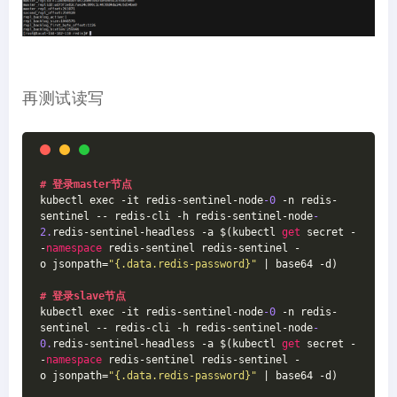
再测试读写
# 登录master节点
kubectl exec -it redis-sentinel-node
-0
 -n redis-
sentinel -- redis-cli -h redis-sentinel-node
-
2.
redis-sentinel-headless -a $(kubectl 
get
 secret -
-
namespace
 redis-sentinel redis-sentinel -
o jsonpath=
"{.data.redis-password}"
 | base64 -d)
# 登录slave节点
kubectl exec -it redis-sentinel-node
-0
 -n redis-
sentinel -- redis-cli -h redis-sentinel-node
-
0.
redis-sentinel-headless -a $(kubectl 
get
 secret -
-
namespace
 redis-sentinel redis-sentinel -
o jsonpath=
"{.data.redis-password}"
 | base64 -d)