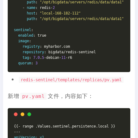
path
: 
"/opt/bigdata/servers/redis/data/data1"
    - 
name
: redis-
2
host
: 
"local-168-182-112"
path
: 
"/opt/bigdata/servers/redis/data/data1"
sentinel
:
enabled
: true
image
:
registry
: myharbor.com
repository
: bigdata/redis-sentinel
tag
: 
7.0
.
5
-debian-
11
-r6
quorum
: 
3
redis-sentinel/templates/replicas/pv.yaml
新增
文件，内容如下：
pv.yaml
{{- range .Values.sentinel.persistence.local }}
---
apiVersion:
v1