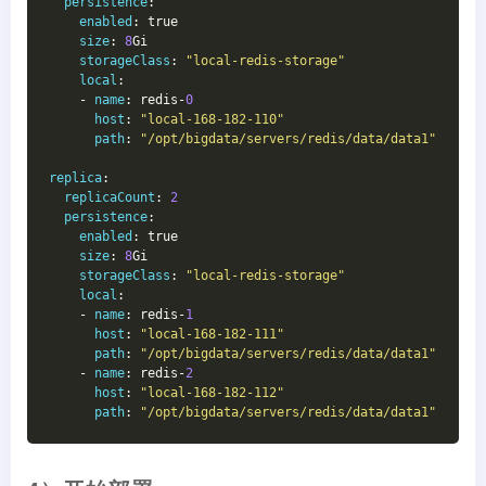
persistence
:
enabled
: true
size
: 
8
Gi
storageClass
: 
"local-redis-storage"
local
:
    - 
name
: redis-
0
host
: 
"local-168-182-110"
path
: 
"/opt/bigdata/servers/redis/data/data1"
replica
:
replicaCount
: 
2
persistence
:
enabled
: true
size
: 
8
Gi
storageClass
: 
"local-redis-storage"
local
:
    - 
name
: redis-
1
host
: 
"local-168-182-111"
path
: 
"/opt/bigdata/servers/redis/data/data1"
    - 
name
: redis-
2
host
: 
"local-168-182-112"
path
: 
"/opt/bigdata/servers/redis/data/data1"