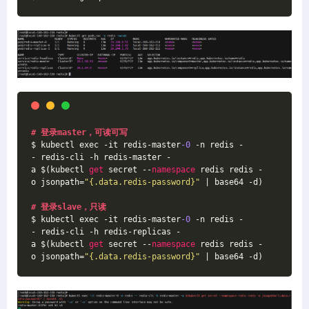
# 登录master，可读可写
$ kubectl exec -it redis-master
-0
 -n redis -
- redis-cli -h redis-master -
a $(kubectl 
get
 secret --
namespace
 redis redis -
o jsonpath=
"{.data.redis-password}"
 | base64 -d)
# 登录slave，只读
$ kubectl exec -it redis-master
-0
 -n redis -
- redis-cli -h redis-replicas -
a $(kubectl 
get
 secret --
namespace
 redis redis -
o jsonpath=
"{.data.redis-password}"
 | base64 -d)