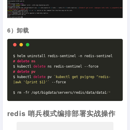
6）卸载
$ helm uninstall redis-sentinel -n redis-sentinel
# 
delete
 ns 
$ kubectl 
delete
 ns redis-sentinel --force
# 
delete
 pv
$ kubectl 
delete
 pv 
`kubectl get pv|grep ^redis-
|awk '{print $1}'`
 --force
$ rm -fr /opt/bigdata/servers/redis/data/data1
/*
redis 哨兵模式编排部署实战操作