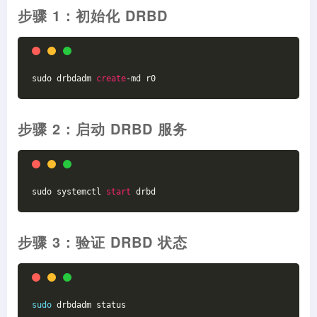
步骤 1：初始化 DRBD
sudo drbdadm 
create
-md r0
步骤 2：启动 DRBD 服务
sudo systemctl 
start
 drbd
步骤 3：验证 DRBD 状态
sudo
 drbdadm status