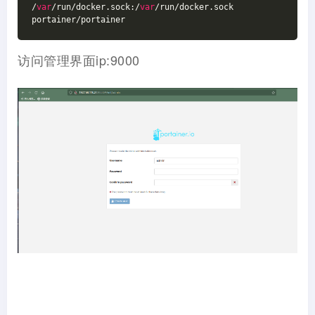
/
var
/run/docker.sock:/
var
/run/docker.sock 
portainer/portainer
访问管理界面ip:9000