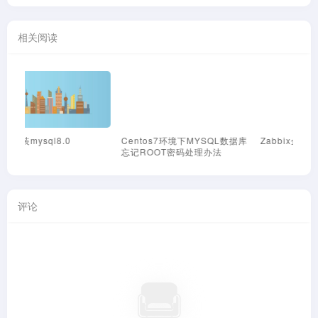
相关阅读
Centos7环境下MYSQL数据库
Zabbix企业微信报警推送脚本
Z
忘记ROOT密码处理办法
钉
评论