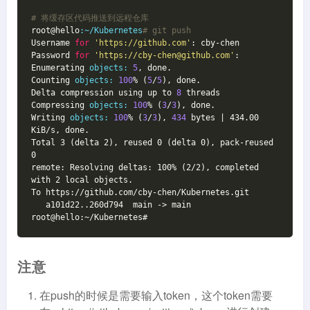
# 将缓存区代码推送到远程仓库
root@hello
:~/Kubernetes
# git push
Username 
for
'https://github.com'
: cby-chen

Password 
for
'https://cby-chen@github.com'
: 

Enumerating 
objects:
5
, done.

Counting 
objects:
100
% (
5
/
5
), done.

Delta compression using up to 
8
 threads

Compressing 
objects:
100
% (
3
/
3
), done.

Writing 
objects:
100
% (
3
/
3
), 
434
 bytes 
| 434.00 
KiB/s, done.

Total 3 (delta 2), reused 0 (delta 0), pack-reused 
0

remote: Resolving deltas: 100% (2/2), completed 
with 2 local objects.

To https://github.com/cby-chen/Kubernetes.git

   a101d22..260d794  main -> main

root@hello:~/Kubernetes#
注意
在push的时候是需要输入token，这个token需要