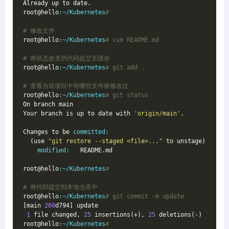
Already up to date.

root@hello
:~/Kubernetes
# 
# 修改文件
root@hello
:~/Kubernetes
# vim README.md
# 将状态改变的代码提交至缓存
root@hello
:~/Kubernetes
# git add .
# 查看当前项目中有哪些文件被修改过
root@hello
:~/Kubernetes
# git status
On branch main

Your branch is up to date with 
'origin/main'
.

Changes to be 
committed:
  (use 
"git restore --staged <file>..."
 to unstage)

modified:
   README.md

root@hello
:~/Kubernetes
# 
# 将代码提交到本地仓库中
root@hello
:~/Kubernetes
# git commit -m update
[main 
260
d794] update

1
 file changed, 
25
 insertions(+), 
25
 deletions(-)

root@hello
:~/Kubernetes
# 