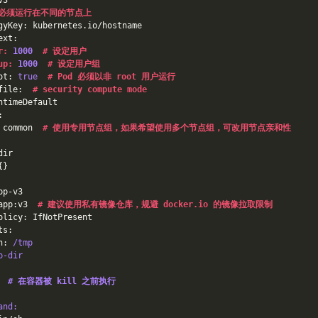
v3
d 必须运行在不同的节点上
gyKey: kubernetes.io/hostname
ext:
r: 
1000
  # 设定用户
up: 
1000
  # 设定用户组
ot: 
true
# Pod 必须以非 root 用户运行
file:  
# security compute mode
ntimeDefault
:
 common  
# 使用专用节点组，如果希望使用多个节点组，可改用节点亲和性
dir
{}
pp-v3
app:v3  
# 建议使用私有镜像仓库，规避 docker.io 的镜像拉取限制
olicy: IfNotPresent
ts:
h: 
/tmp
p-dir
  
# 在容器被 kill 之前执行
and: