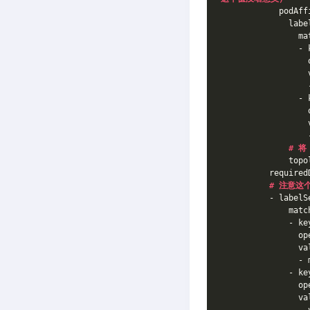
            podAff
              labe
                ma
                - 
                  
                  
                  
                - 
                  
                  
                  
# 将
              topo
          required
# 注意这
          - labelS
              matc
              - ke
                op
                va
                - 
              - ke
                op
                va