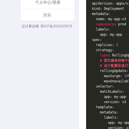
个人中心/登录
apiVersion: apps/v
kind: Deployment
metadata:
  name: my-app-v3
namespace
: prod 
云计算运维
蜀ICP备20003285号
  labels:
    app: my-app
spec:
  replicas: 
3
  strategy:
type
: RollingU
# 因为服务的每个
# 这个配置应该只
    rollingUpdate:
      maxSurge: 
10
      maxUnavailab
  selector:
    matchLabels:
      app: my-app
      version: v3
  template:
    metadata:
      labels:
        app: my-ap
        version: v