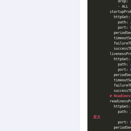
            drop:
            - ALL
        startupPro
          httpGet:
            path: 
            port: 
          periodSe
          timeoutS
          failureT
          successT
        livenessPr
          httpGet:
            path: 
            port: 
          periodSe
          timeoutS
          failureT
          successT
# Readines
        readinessP
          httpGet:
            path: 
定义
            port: 
          periodSe