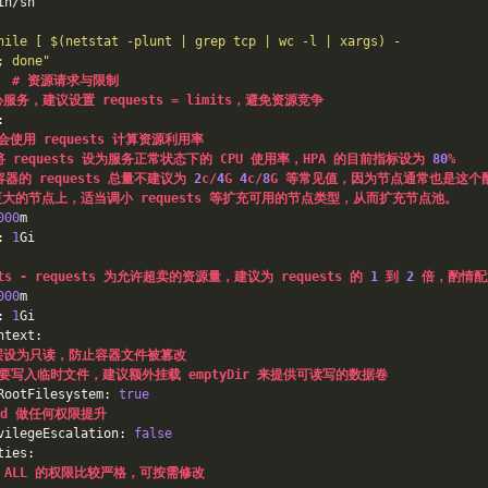
in/sh
hile [ $(netstat -plunt | grep tcp | wc -l | xargs) -
; done"
  
# 资源请求与限制
服务，建议设置 requests = limits，避免资源竞争
:
A 会使用 requests 计算资源利用率
将 requests 设为服务正常状态下的 CPU 使用率，HPA 的目前指标设为 
80
%
容器的 requests 总量不建议为 
2
c/
4
G 
4
c/
8
G 等常见值，因为节点通常也是这个
更大的节点上，适当调小 requests 等扩充可用的节点类型，从而扩充节点池。
000
m
: 
1
Gi
its - requests 为允许超卖的资源量，建议为 requests 的 
1
 到 
2
 倍，酌情
000
m
: 
1
Gi
ntext:
层设为只读，防止容器文件被篡改
需要写入临时文件，建议额外挂载 emptyDir 来提供可读写的数据卷
RootFilesystem: 
true
Pod 做任何权限提升
vilegeEscalation: 
false
ties:
op ALL 的权限比较严格，可按需修改