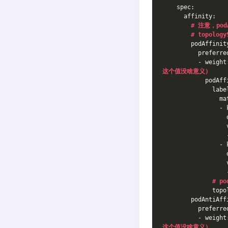
    spec:
      affinity:
# 注意，pod
# topolo
        podAffinit
          preferre
          - weight
这个值没啥意义）
            podAff
              labe
                ma
                - 
                  
                  
                  
                - 
                  
                  
                  
# 
              topo
        podAntiAff
          preferre
          - weight
这个值没啥意义）