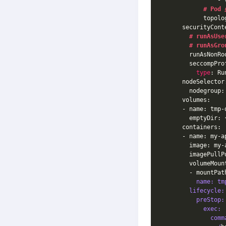
                - 
# Po
            topolo
      securityCont
# runAsUse
# runAsGro
        runAsNonRo
        seccompPro
type
: Ru
      nodeSelector
        nodegroup:
      volumes:
      - name: tmp-
        emptyDir: 
      containers:
      - name: my-a
        image: my-
        imagePullP
        volumeMoun
        - mountPat
          name: tm
        lifecycle:
          preStop:
            exec:
              comm