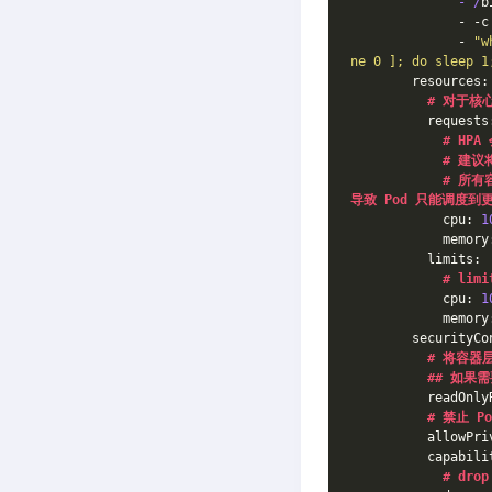
              - /
b
              - -c
              - 
"w
ne 0 ]; do sleep 1
        resources:
# 对于核心
          requests
# HP
# 建议
# 所有
导致 Pod 只能调度到
            cpu: 
1
            memory
          limits:
# lim
            cpu: 
1
            memory
        securityCo
# 将容器
## 如果
          readOnly
# 禁止 
          allowPri
          capabili
# dr