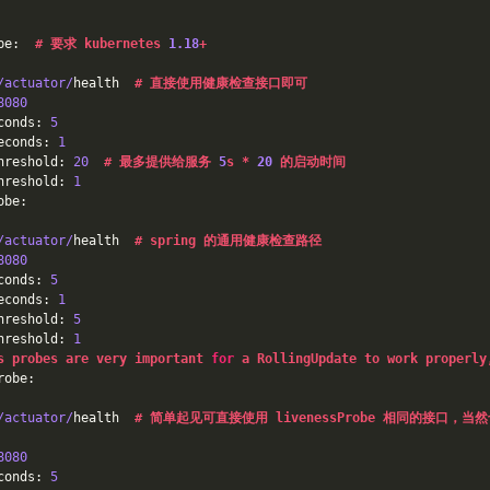
be:  
# 要求 kubernetes 
1.18
+
/actuator/
health  
# 直接使用健康检查接口即可
8080
conds: 
5
econds: 
1
hreshold: 
20
# 最多提供给服务 
5
s * 
20
 的启动时间
hreshold: 
1
obe:
/actuator/
health  
# spring 的通用健康检查路径
8080
conds: 
5
econds: 
1
hreshold: 
5
hreshold: 
1
s probes are very important 
for
 a RollingUpdate to work properly
robe:
/actuator/
health  
# 简单起见可直接使用 livenessProbe 相同的接口，当
8080
conds: 
5