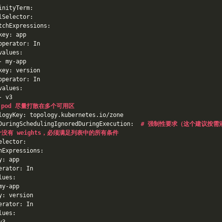
inityTerm:
lSelector:
tchExpressions:
key: app
operator: In
values:
- my-app
key: version
operator: In
values:
- v3
 pod 尽量打散在多个可用区
logyKey: topology.kubernetes.io/zone
DuringSchedulingIgnoredDuringExecution:  
# 强制性要求（这个建议按需
个没有 weights，必须满足列表中的所有条件
elector:
hExpressions:
y: app
erator: In
lues:
my-app
y: version
erator: In
lues: