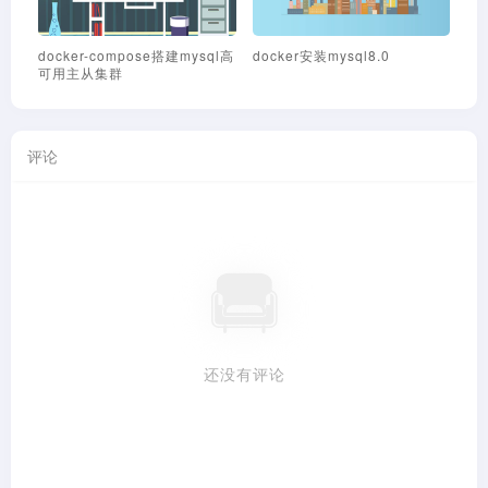
Centos7环境下MYSQL数据库
Zabbix企业微信报警推送脚本
Z
忘记ROOT密码处理办法
钉
评论
还没有评论