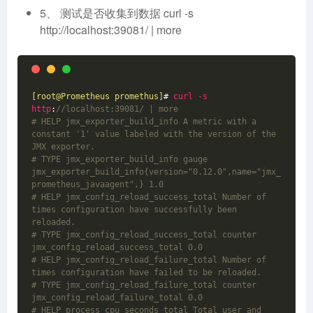
5、 测试是否收集到数据 curl -s
http://localhost:39081/ | more
[root@Prometheus promethus]
# 
curl
-s
http
:
//localhost:39081/ | more
# HELP jmx_exporter_build_info A metric with a 
constant '1' value labeled with the version of the 
JMX exporter.
# TYPE jmx_exporter_build_info gauge
jmx_exporter_build_info{version="0.12.0",name="jmx_
prometheus_javaagent",} 1.0
# HELP jmx_config_reload_success_total Number of 
times configuration have successfully been 
reloaded.
# TYPE jmx_config_reload_success_total counter
jmx_config_reload_success_total 0.0
# HELP jmx_config_reload_failure_total Number of 
times configuration have failed to be reloaded.
# TYPE jmx_config_reload_failure_total counter
jmx_config_reload_failure_total 0.0
# HELP process_cpu_seconds_total Total user and 