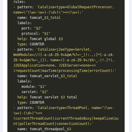
rules:
- pattern: 
'Catalina<type=GlobalRequestProcessor, 
name=\"(\w+-\w+)-(\d+)\"><>(\w+):'
  name: tomcat_
$3_total
  labels:
    port: 
"
$2
"
    protocol: 
"
$1
"
help
: Tomcat global 
$3
type
: COUNTER
- pattern: 
'Catalina<j2eeType=Servlet, 
WebModule=//([-a-zA-Z0-9+&@#/%?=~_|!:.,;]*[-a-zA-
Z0-9+&@#/%=~_|]), name=([-a-zA-Z0-9+/$%~_-|!.]*), 
J2EEApplication=none, J2EEServer=none><>
(requestCount|maxTime|processingTime|errorCount):'
  name: tomcat_servlet_
$3_total
  labels:
    module: 
"
$1
"
    servlet: 
"
$2
"
help
: Tomcat servlet 
$3
 total
type
: COUNTER
- pattern: 
'Catalina<type=ThreadPool, name="(\w+-
\w+)-(\d+)"><>
(currentThreadCount|currentThreadsBusy|keepAliveCou
nt|pollerThreadCount|connectionCount):'
  name: tomcat_threadpool_
$3