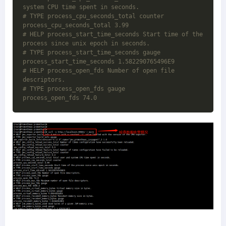
system CPU time spent in seconds.
# TYPE process_cpu_seconds_total counter
process_cpu_seconds_total 3.99
# HELP process_start_time_seconds Start time of the 
process since unix epoch in seconds.
# TYPE process_start_time_seconds gauge
process_start_time_seconds 1.582290765496E9
# HELP process_open_fds Number of open file 
descriptors.
# TYPE process_open_fds gauge
process_open_fds 74.0