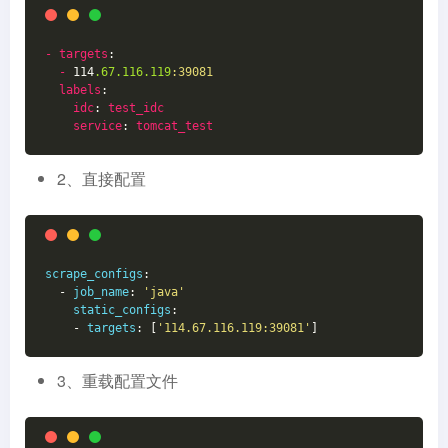
-
targets
:
-
 114
.67
.116
.119
:39081
labels
:
idc
: 
test_idc
service
: 
tomcat_test
2、直接配置
scrape_configs
:
  - 
job_name
: 
'java'
static_configs
:
    - 
targets
: [
'114.67.116.119:39081'
]
3、重载配置文件