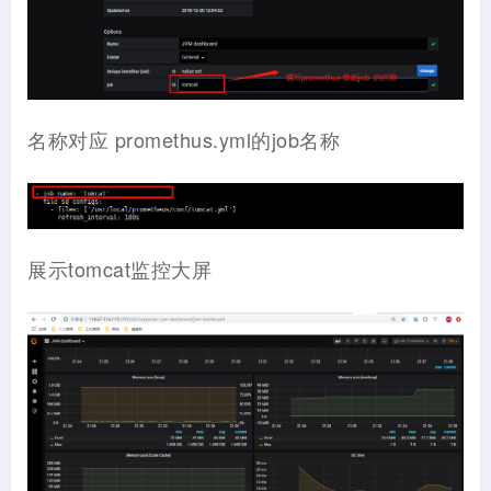
名称对应 promethus.yml的job名称
展示tomcat监控大屏