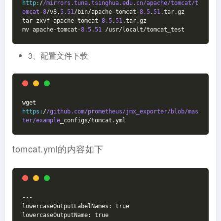
http:
/
/mirrors.tuna.tsinghua.edu.cn/apache
/tomcat/t
omcat
-
8
/v8.
5.51
/bin/apache-tomcat-
8.5
.
51
.tar.gz
tar zxvf apache-tomcat-
8.5
.
51
.tar.gz
mv apache-tomcat-
8.5
.
51
 /usr/localt/tomcat_test
3、配置文件下载
wget 
https:
/
/github.com/prometheus
/jmx_exporter/blob
/mas
ter/example
_configs/tomcat.yml
tomcat.yml的内容如下
---
lowercaseOutputLabelNames: true
lowercaseOutputName: true