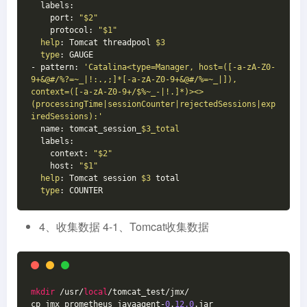
  labels:
    port: 
"
$2
"
    protocol: 
"
$1
"
help
: Tomcat threadpool 
$3
type
: GAUGE
- pattern: 
'Catalina<type=Manager, host=([-a-zA-Z0-
9+&@#/%?=~_|!:.,;]*[-a-zA-Z0-9+&@#/%=~_|]), 
context=([-a-zA-Z0-9+/$%~_-|!.]*)><>
(processingTime|sessionCounter|rejectedSessions|exp
iredSessions):'
  name: tomcat_session_
$3_total
  labels:
    context: 
"
$2
"
    host: 
"
$1
"
help
: Tomcat session 
$3
 total
type
: COUNTER
4、收集数据 4-1、Tomcat收集数据
mkdir
 /usr/
local
/tomcat_test/jmx/
cp jmx_prometheus_javaagent-
0
.
12.0
.jar  