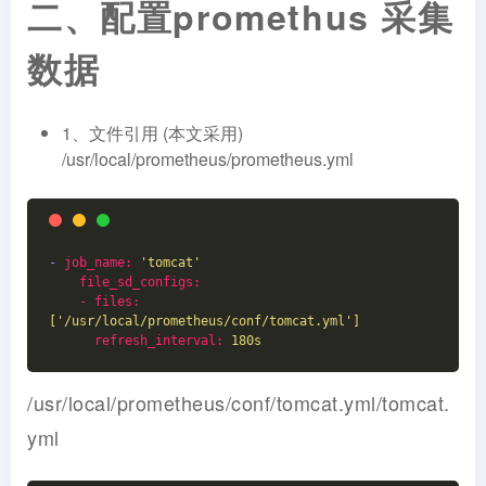
二、配置promethus 采集
数据
1、文件引用 (本文采用)
/usr/local/prometheus/prometheus.yml
-
job_name:
'tomcat'
file_sd_configs:
    - files:
['/usr/local/prometheus/conf/tomcat.yml']
refresh_interval:
180s
/usr/local/prometheus/conf/tomcat.yml/tomcat.
yml