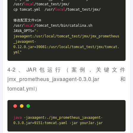
/usr/
local
/tomcat_test/jmx/
cp tomcat.yml  /usr/
local
/tomcat_test/jmx/
修改配置文件vim 
/usr/
local
/tomcat_test/bin/catalina.sh
JAVA_OPTS=
"-
javaagent:/usr/local/tomcat_test/jmx/jmx_prometheus
_javaagent-
0.12.0.jar=39081:/usr/local/tomcat_test/jmx/tomcat.
yml"
4-2、JAR包运行（案例，关键文件
jmx_prometheus_javaagent-0.3.0.jar和
tomcat.yml）
java
-javaagent:./jmx_prometheus_javaagent-
0.3.0.jar=9151:tomcat.yaml -jar yourJar.jar