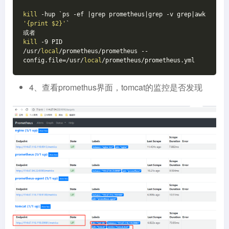
kill
 -hup `ps -ef |grep prometheus|grep -v grep|awk 
'{print $2}'
`
或者
kill
 -9 PID
/usr/
local
/prometheus/prometheus --
config.file=/usr/
local
/prometheus/prometheus.yml
4、查看promethus界面，tomcat的监控是否发现