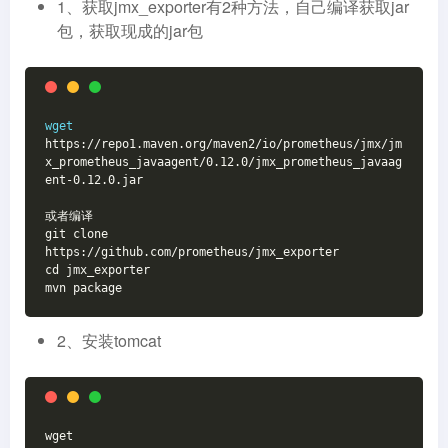
1、获取jmx_exporter有2种方法，自己编译获取jar
包，获取现成的jar包
wget
https://repo1.maven.org/maven2/io/prometheus/jmx/jm
x_prometheus_javaagent/0.12.0/jmx_prometheus_javaag
ent-0.12.0.jar
或者编译
git clone 
https://github.com/prometheus/jmx_exporter
cd jmx_exporter
mvn package
2、安装tomcat
wget 