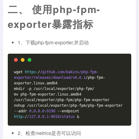
二、 使用php-fpm-
exporter暴露指标
1、下载php-fpm-exporter,并启动
wget 
https:
/
/github.com/bakins
/php-fpm-
exporter/releases
/download/v
0
.
6.1
/php-fpm-
exporter.linux.amd64
mkdir -p /usr/local/exporter/php-fpm/
mv php-fpm-exporter.linux.amd64 
/usr/local/exporter/php-fpm/php-fpm-exporter
nohup /usr/local/exporter/php-fpm/php-fpm-exporter 
--addr 
0
.
0
.
0
.
0
:
9190
 --endpoint 
http:
/
/127.0.0.1:9010/status
 &
2、检查metrics是否可以访问