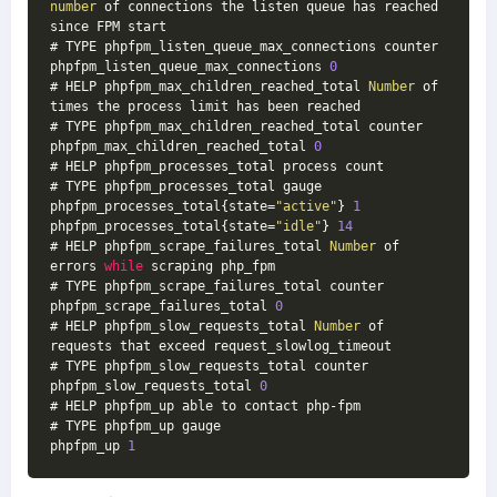
number
 of connections the listen queue has reached 
since FPM start
# TYPE phpfpm_listen_queue_max_connections counter
phpfpm_listen_queue_max_connections 
0
# HELP phpfpm_max_children_reached_total 
Number
 of 
times the process limit has been reached
# TYPE phpfpm_max_children_reached_total counter
phpfpm_max_children_reached_total 
0
# HELP phpfpm_processes_total process count
# TYPE phpfpm_processes_total gauge
phpfpm_processes_total{state=
"active"
} 
1
phpfpm_processes_total{state=
"idle"
} 
14
# HELP phpfpm_scrape_failures_total 
Number
 of 
errors 
while
 scraping php_fpm
# TYPE phpfpm_scrape_failures_total counter
phpfpm_scrape_failures_total 
0
# HELP phpfpm_slow_requests_total 
Number
 of 
requests that exceed request_slowlog_timeout
# TYPE phpfpm_slow_requests_total counter
phpfpm_slow_requests_total 
0
# HELP phpfpm_up able to contact php-fpm
# TYPE phpfpm_up gauge
phpfpm_up 
1