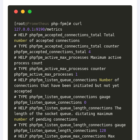
[root
@Prometheus
 php-fpm]# curl 
127.0
.0
.1
:
9190
/metrics
# HELP phpfpm_accepted_connections_total Total 
number
 of accepted connections
# TYPE phpfpm_accepted_connections_total counter
phpfpm_accepted_connections_total 
4
# HELP phpfpm_active_max_processes Maximum active 
process count
# TYPE phpfpm_active_max_processes counter
phpfpm_active_max_processes 
1
# HELP phpfpm_listen_queue_connections 
Number
 of 
connections that have been initiated but not yet 
accepted
# TYPE phpfpm_listen_queue_connections gauge
phpfpm_listen_queue_connections 
0
# HELP phpfpm_listen_queue_length_connections The 
length of the socket queue, dictating maximum 
number
 of pending connections
# TYPE phpfpm_listen_queue_length_connections gauge
phpfpm_listen_queue_length_connections 
128
# HELP phpfpm_listen_queue_max_connections Max 