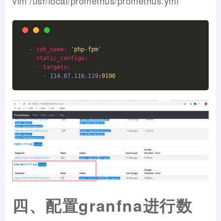
vim /usr/local/promethus/promethus.yml
-
job_name:
'php-fpm'
static_configs:
    - targets:
-
114.67
.116
.119
:9190
四、配置granfna进行数