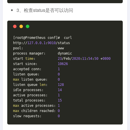
3、检查status是否可以访问
[root@Prometheus conf]#  curl 
http://
127.0
.0
.1
:
9010
/status
pool:                 www
process manager:      dynamic
start 
time
:           
23
/Feb/
2020
:
11
:
54
:
50
 +
0800
start since:          
10626
accepted conn:        
1
listen queue:         
0
max
 listen queue:     
0
listen queue 
len
:     
128
idle processes:       
14
active processes:     
1
total processes:      
15
max
 active processes: 
1
max
 children reached: 
0
slow requests:        
0