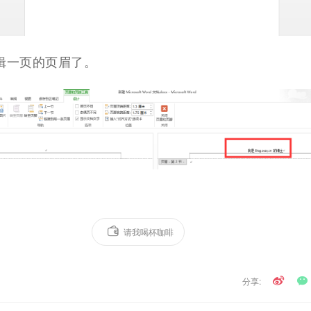
辑一页的页眉了。
请我喝杯咖啡
分享: