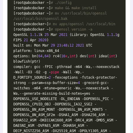
[root@abcdocker ~]
# ./config
[root@abcdocker ~]
# make && make install
[root@abcdocker ~]
# mv /usr/local/bin/openssl 
/usr/local/bin/openssl.bak
[root@abcdocker~]
# mv apps/openssl /usr/local/bin
[root@abcdocker ~]
# openssl version -a
OpenSSL 
1.1
.
1
k 
25
 Mar 
2021
 (Library: OpenSSL 
1.1
.
1
g 
FIPS 
21
 Apr 
2020
)

built on: Mon Mar 
29
23
:
48
:
12
2021
 UTC

platform: linux-x86_64

options: bn(
64
,
64
) rc4(
16
x
,
int
) des(
int
) idea(
int
) 
blowfish(ptr)

compiler: gcc -fPIC -pthread -m64 -Wa,--noexecstack 
-Wall -O3 -O2 -g -
pipe
 -Wall -Wp,-
D_FORTIFY_SOURCE=
2
 -fexceptions -fstack-protector-
strong --param=ssp-buffer-size=
4
 -grecord-gcc-
switches -m64 -mtune=generic -Wa,--noexecstack -
Wa,--generate-missing-build-notes=yes -
DOPENSSL_USE_NODELETE -DL_ENDIAN -DOPENSSL_PIC -
DOPENSSL_CPUID_OBJ -DOPENSSL_IA32_SSE2 -
DOPENSSL_BN_ASM_MONT -DOPENSSL_BN_ASM_MONT5 -
DOPENSSL_BN_ASM_GF2m -DSHA1_ASM -DSHA256_ASM -
DSHA512_ASM -DKECCAK1600_ASM -DRC4_ASM -DMD5_ASM -
DAESNI_ASM -DVPAES_ASM -DGHASH_ASM -
DECP_NISTZ256_ASM -DX25519_ASM -DPOLY1305_ASM -