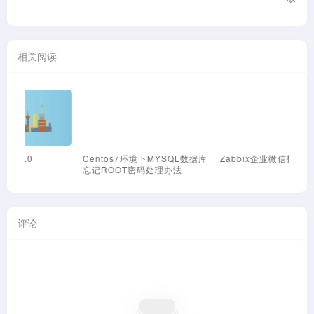
相关阅读
Centos7环境下MYSQL数据库
Zabbix企业微信报警推送脚本
Z
忘记ROOT密码处理办法
钉
评论