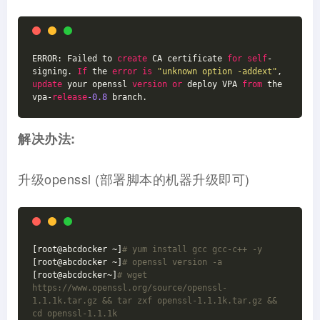
ERROR: Failed to 
create
 CA certificate 
for
self
-
signing. 
If
 the 
error
is
"unknown option -addext"
, 
update
 your openssl 
version
or
 deploy VPA 
from
 the 
vpa-
release
-0.8
 branch.
解决办法:
升级openssl (部署脚本的机器升级即可)
[root@abcdocker ~]
# yum install gcc gcc-c++ -y
[root@abcdocker ~]
# openssl version -a
[root@abcdocker~]
# wget 
https://www.openssl.org/source/openssl-
1.1.1k.tar.gz && tar zxf openssl-1.1.1k.tar.gz && 
cd openssl-1.1.1k