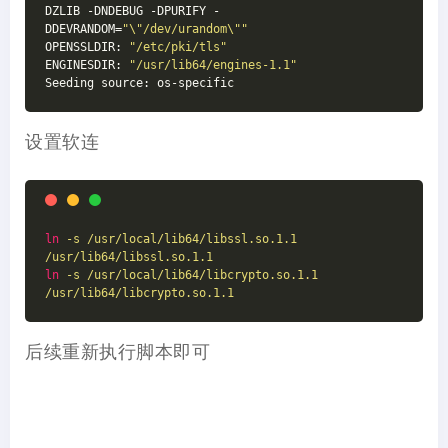
DZLIB -DNDEBUG -DPURIFY -
DDEVRANDOM=
"\"/dev/urandom\""
OPENSSLDIR: 
"/etc/pki/tls"
ENGINESDIR: 
"/usr/lib64/engines-1.1"
Seeding source: os-specific
设置软连
ln
-s /usr/local/lib64/libssl.so.1.1 
/usr/lib64/libssl.so.1.1
ln
-s /usr/local/lib64/libcrypto.so.1.1 
/usr/lib64/libcrypto.so.1.1
后续重新执行脚本即可