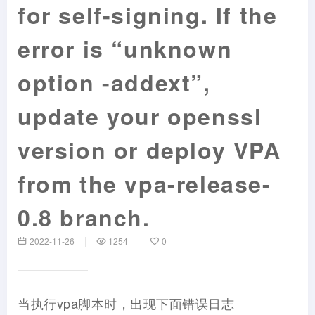
for self-signing. If the
error is “unknown
option -addext”,
update your openssl
version or deploy VPA
from the vpa-release-
0.8 branch.
2022-11-26
1254
0
当执行vpa脚本时，出现下面错误日志