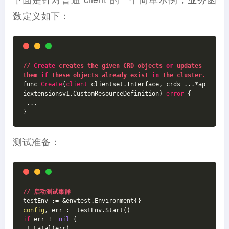
数定义如下：
// 
Create
 creates the given CRD objects 
or
 updates 
them 
if
 these objects already exist 
in
 the cluster.
func 
Create
(
client
 clientset.Interface, crds ...*ap
iextensionsv1.CustomResourceDefinition) 
error
 {
 ...
}
测试准备：
// 启动测试集群
testEnv := &envtest.Environment{}
config
, err := testEnv.Start()
if
 err != 
nil
 {
 t.Fatal(err)