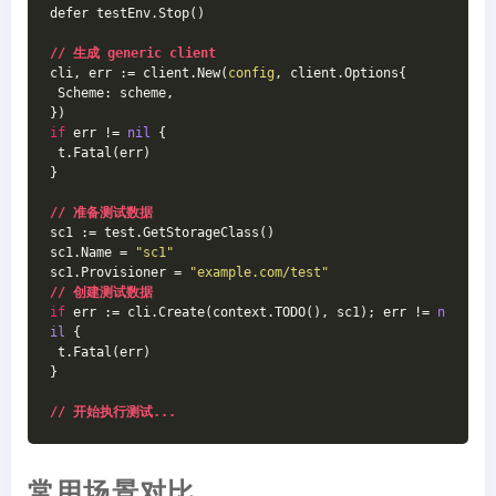
defer testEnv.Stop()
// 生成 generic client
cli, err := client.New(
config
, client.Options{
 Scheme: scheme,
})
if
 err != 
nil
 {
 t.Fatal(err)
}
// 准备测试数据
sc1 := test.GetStorageClass()
sc1.Name = 
"sc1"
sc1.Provisioner = 
"example.com/test"
// 创建测试数据
if
 err := cli.Create(context.TODO(), sc1); err != 
n
il
 {
 t.Fatal(err)
}
// 开始执行测试...
常用场景对比