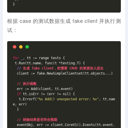
}
根据 case 的测试数据生成 fake client 并执行测
试：
for
_
, tt := range tests {
 t.Run(tt.name, func(t *testing.T) {
//
 生成 fake client，把需要 CRUD 的资源加入进去
  client := fake.NewSimpleClientset(tt.objects...)
// 执行函数
  err := Add(client, tt.event)
if
 tt.isErr != (err != nil) {
   t.Errorf(
"%s Add() unexpected error: %v"
, tt.nam
e, err)
  }
// 校验结果是否符合预期
  eventObj, err := client.CoreV1().Events(tt.event.