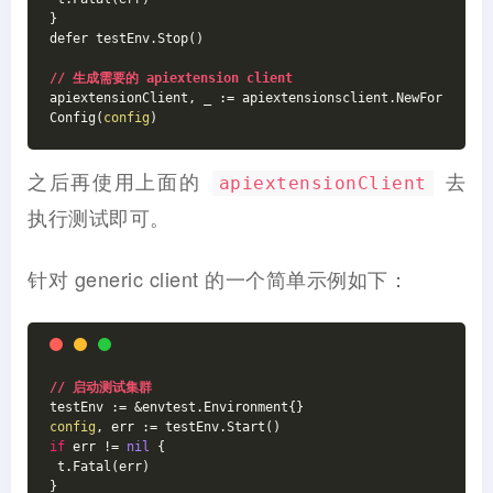
}
defer testEnv.Stop()
// 生成需要的 apiextension client
apiextensionClient, _ := apiextensionsclient.NewFor
Config(
config
)
之后再使用上面的
去
apiextensionClient
执行测试即可。
针对 generic client 的一个简单示例如下：
// 启动测试集群
testEnv := &envtest.Environment{}
config
, err := testEnv.Start()
if
 err != 
nil
 {
 t.Fatal(err)
}