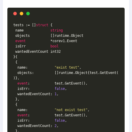
tests := []
struct
 {
 name             
string
 objects          []runtime.Object
event
            *corev1.Event
 isErr            
bool
 wantedEventCount int32
}{
 {
  name:             
"exist test"
,
  objects:          []runtime.Object{test.GetEvent(
)},
event
:            test.GetEvent(),
  isErr:            
false
,
  wantedEventCount: 
1
,
 },
 {
  name:             
"not exist test"
,
event
:            test.GetEvent(),
  isErr:            
false
,
  wantedEventCount: 
2
,
 },