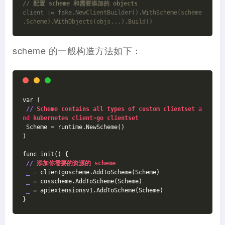
// 配置 scheme 和需要添加的 objects
client := fake.NewClientBuilder().WithScheme(scheme
.Scheme).WithObjects(objs...).Build()
scheme 的一般构造方法如下：
var (
//
 Scheme contains all types of custom clientset 
a
nd
 kubernetes client-go clientset
 Scheme = runtime.NewScheme()
)
func init() {
//
 添加你需要的资源的 scheme
_
 = clientgoscheme.AddToScheme(Scheme)
_
 = cosscheme.AddToScheme(Scheme)
_
 = apiextensionsv1.AddToScheme(Scheme)
}