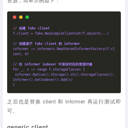
资源，简单示例如下：
/
/ 创建 fake client
f.client = fake.NewSimpleClientset(f.objects...)
/
/ 创建基于 fake client 的 informer
informer := informers.NewSharedInformerFactory(f.cl
ient, 0)
/
/ 往 informer indexer 中添加对应的资源对象
for _, s := range f.storageClasses {
 informer.Native().Storage().V1().StorageClasses().
Informer().GetIndexer().Add(s)
}
之后也是替换 client 和 informer 再运行测试即
可。
generic client