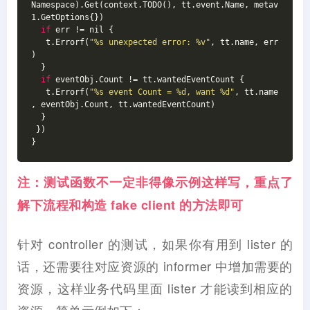
Namespace).Get(context.TODO(), tt.event.Name, metav
1.GetOptions{})
if
 err != nil {
   t.Errorf(
"%s unexpected error: %v"
, tt.name, err
)
  }
if
 eventObj.Count != tt.wantedEventCount {
   t.Errorf(
"%s event Count = %d, want %d"
, tt.name
, eventObj.Count, tt.wantedEventCount)
  }
 })
}
注：测试函数不一定非得像示例这样写，重点了
解下流程和构造 fake client 的方法即可
针对 controller 的测试，如果你有用到 lister 的
话，还需要往对应资源的 informer 中增加需要的
资源，这样业务代码里面 lister 才能读到相应的