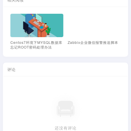
Centos7环境下MYSQL数据库
Zabbix企业微信报警推送脚本
Z
忘记ROOT密码处理办法
钉
评论
还没有评论