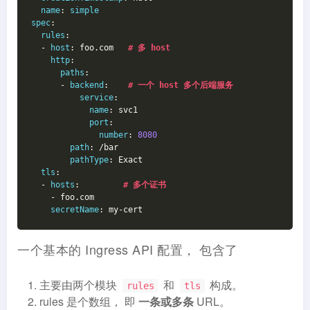
name
: 
simple
spec
:
rules
:
  - 
host
: foo.com   
# 多 host
http
:
paths
:
      - 
backend
:    
# 一个 host 多个后端服务
service
:
name
: svc1
port
:
number
: 
8080
path
: /bar
pathType
: Exact
tls
:
  - 
hosts
:         
# 多个证书
    - foo.com
secretName
: my-cert
一个基本的 Ingress API 配置， 包含了
主要由两个模块
和
构成。
rules
tls
rules 是个数组， 即
一条或多条
URL。