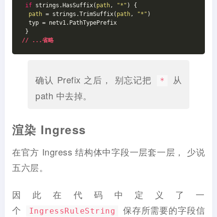
if
 strings.HasSuffix(
path
, 
"*"
) {
path
 = strings.TrimSuffix(
path
, 
"*"
)
  typ = netv1.PathTypePrefix
 }
// ...省略
确认 Prefix 之后， 别忘记把
从
*
path 中去掉。
渲染 Ingress
在官方 Ingress 结构体中字段一层套一层， 少说
五六层。
因此在代码中定义了一
个
保存所需要的字段信
IngressRuleString