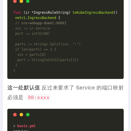
func
(ir *IngressRuleString)
toKubeIngressBackend
()
netv1
.
IngressBackend
 {
// srv-webapp-demo[:8080]
 svc := ir.Service
 port := int32(80)
 parts := strings.Split(svc, ":")
 if len(parts) == 2 {
  svc = parts[0]
  port = StringToInt32(parts[1])
 }
}
反过来要求了 Service 的端口映射
这一处默认值
必须是
80:xxxx
#
 kustz.yml