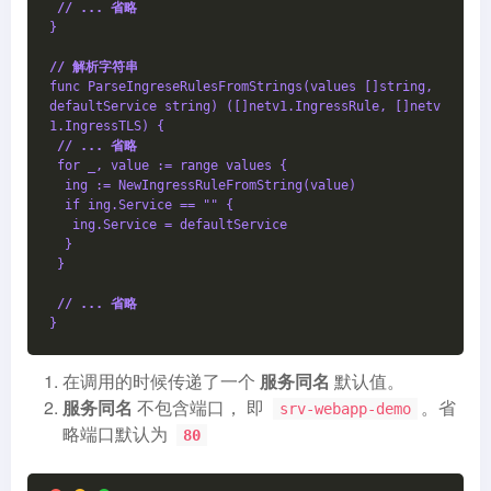
/
/ ... 省略
}
/
/ 解析字符串
func ParseIngreseRulesFromStrings(values []string, 
defaultService string) ([]netv1.IngressRule, []netv
1.IngressTLS) {
/
/ ... 省略
 for _, value := range values {
  ing := NewIngressRuleFromString(value)
  if ing.Service == "" {
   ing.Service = defaultService
  }
 }
/
/ ... 省略
}
在调用的时候传递了一个
服务同名
默认值。
服务同名
不包含端口， 即
。省
srv-webapp-demo
略端口默认为
80