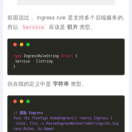
前面说过， ingress rule 是支持多个后端服务的,
所以
应该是
类型。
切片
Service
type
IngressRuleString
struct
 {
 Service   []string
}
但在我的定义中是
类型。
字符串
/
/ 渲染 Ingress
func (kz *Config) KubeIngress() *netv1.Ingress {
 rules, tlss := ParseIngreseRulesFromStrings(kz.Ing
ress.Rules, kz.Name)