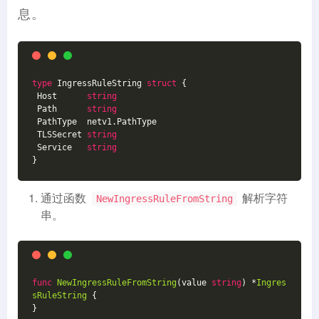
息。
type
 IngressRuleString 
struct
 {
 Host      
string
 Path      
string
 PathType  netv1.PathType
 TLSSecret 
string
 Service   
string
}
通过函数
解析字符
NewIngressRuleFromString
串。
func
NewIngressRuleFromString
(value 
string
)
 *
Ingres
sRuleString
 {
}