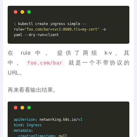
$
 kubectl create ingress simple --
rule=
"foo.com/bar=svc1:8080,tls=my-cert"
 -o
yaml --dry-run=client
在 rule 中， 提供了两组 k-v。其
中，
就是一个不带协议的
foo.com/bar
URL。
再来看看输出结果。
apiVersion
: networking.k8s.io/
v1
kind
: 
Ingress
metadata
:
creationTimestamp
: null