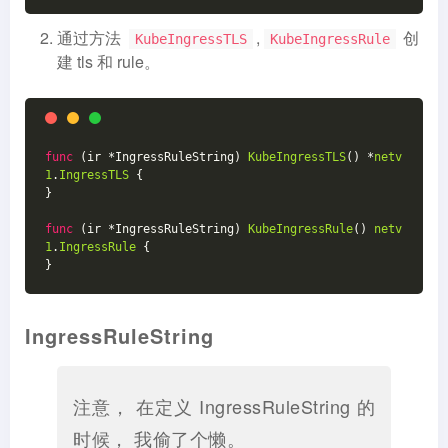
通过方法
,
创
KubeIngressTLS
KubeIngressRule
建 tls 和 rule。
func
(ir *IngressRuleString)
KubeIngressTLS
()
 *
netv
1
.
IngressTLS
 {
}
func
(ir *IngressRuleString)
KubeIngressRule
()
netv
1
.
IngressRule
 {
}
IngressRuleString
注意， 在定义 IngressRuleString 的
时候， 我偷了个懒。