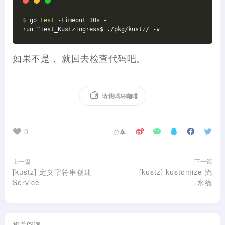
$
 go 
test
 -timeout 30s -
run ^Test_KustzIngress$ ./pkg/kustz/ -v
如果不是， 就回去检查代码吧。
请我喝杯咖啡
0
分享:
上一篇
下一篇
[kustz] 定义字符串创建
[kustz] kustomize 流
Service
水线
相关阅读