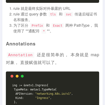
rule 就是最终实际对外暴露的 URL
rule 通过 query 参数
和
传递后端证书
tls
svc
名和服务。
为了区分
和
两种 PathType， 我
Prefix
Exact
使用了 **通配符
**。
*
Annotations
还是很简单的， 本身就是 map
Annotation
对象， 直接赋值就可以了。
 ing := &netv1.Ingress{
  TypeMeta: metav1.TypeMeta{
   APIVersion: 
"networking.k8s.io/v1"
,
   Kind:       
"Ingress"
,
  },