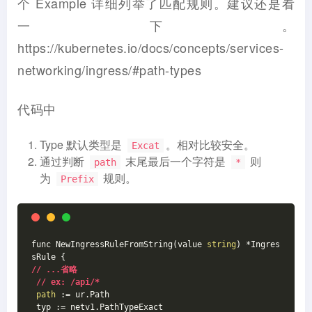
个 Example 详细列举了匹配规则。建议还是看
一下。
https://kubernetes.io/docs/concepts/services-
networking/ingress/#path-types
代码中
Type 默认类型是
。相对比较安全。
Excat
通过判断
末尾最后一个字符是
则
path
*
为
规则。
Prefix
func NewIngressRuleFromString(value 
string
) *Ingres
sRule {
// ...省略
// ex: /api/*
path
 := ur.Path
 typ := netv1.PathTypeExact