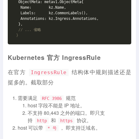
  ObjectMeta: metav1.ObjectMeta{
   Name:        kz.Name,
   Labels:      kz.CommonLabels(),
   Annotations: kz.Ingress.Annotations,
  },
// ... 省略
 }
Kubernetes 官方 IngressRule
在官方
结构体中规则描述还是
IngressRule
挺多的。截取部分
需要满足
规范
RFC 3986
host 字段不能是 IP 地址。
不支持 80,443 之外的端口。即只支
持
和
协议。
http
https
host 可以带
， 即支持泛域名。
* 号