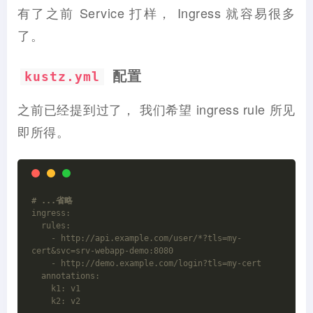
有了之前 Service 打样， Ingress 就容易很多
了。
配置
kustz.yml
之前已经提到过了， 我们希望 ingress rule 所见
即所得。
# ...省略
ingress:
  rules:
    - http://api.example.com/user/*?tls=my-
cert&svc=srv-webapp-demo:8080
    - http://demo.example.com/login?tls=my-cert
  annotations:
    k1: v1
    k2: v2