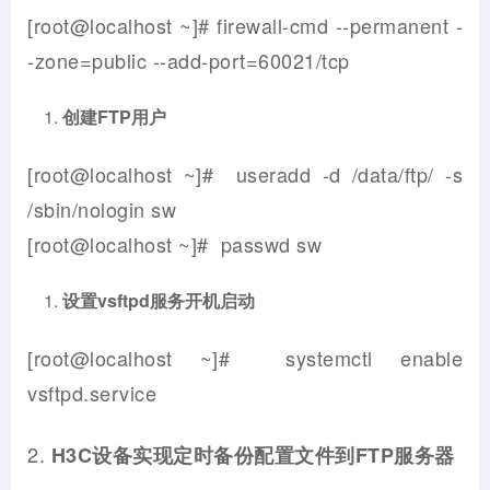
[root@localhost ~]# firewall-cmd --permanent -
-zone=public --add-port=60021/tcp
创建
FTP
用户
[root@localhost ~]# useradd -d /data/ftp/ -s
/sbin/nologin sw
[root@localhost ~]# passwd sw
设置
vsftpd
服务开机启动
[root@localhost ~]# systemctl enable
vsftpd.service
2.
H3C
设备实现定时备份配置文件到
FTP
服务器