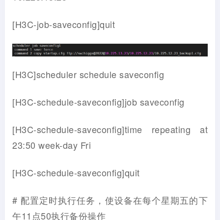
[H3C-job-saveconfig]quit
[H3C]scheduler schedule saveconfig
[H3C-schedule-saveconfig]job saveconfig
[H3C-schedule-saveconfig]time repeating at
23:50 week-day Fri
[H3C-schedule-saveconfig]quit
# 配置定时执行任务，使设备在每个星期五的下
午11点50执行备份操作