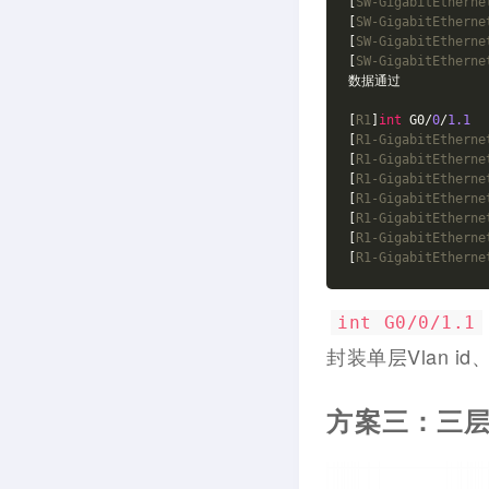
[
SW-GigabitEtherne
[
SW-GigabitEtherne
[
SW-GigabitEtherne
[
SW-GigabitEtherne
数据通过

[
R1
]
int
 G0/
0
/
1.1
[
R1-GigabitEtherne
[
R1-GigabitEtherne
[
R1-GigabitEtherne
[
R1-GigabitEtherne
[
R1-GigabitEtherne
[
R1-GigabitEtherne
[
R1-GigabitEtherne
int G0/0/1.1
封装单层Vlan id
方案三：三