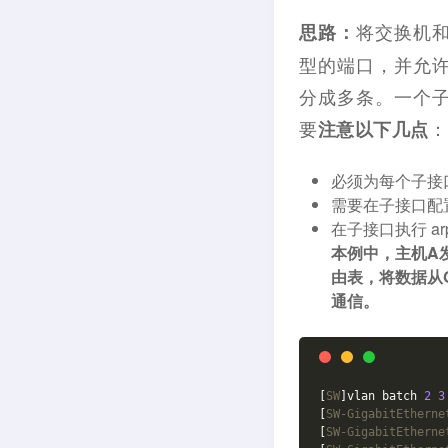
将交换机和
思路：
型的端口，并允许
分成多条。一个子
要
：
注意以下几点
必须为每个子接
需要在子接口配置
在子接口执行 arp
本例中，主机A发
由表，将数据从G
通信。
[
SW
]vlan batch 
2
3
[
SW-GigabitEtherne
[
SW-GigabitEtherne