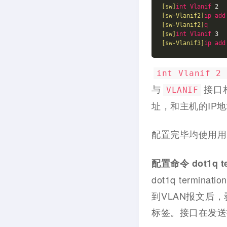
[sw]
int
Vlanif
[sw-Vlanif2]
ip
add
[sw-Vlanif2]
q
[sw]
int
Vlanif
[sw-Vlanif3]
ip
add
int Vlanif 2
与
接口
VLANIF
址，和主机的IP
配置完毕均使用
配置命令 dot1q t
dot1q term
到VLAN报文后
标签。接口在发送