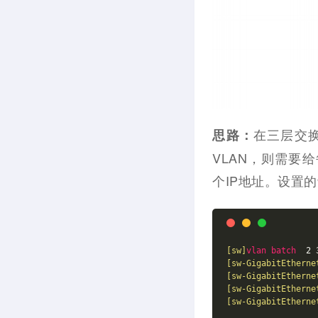
在三层交换
思路：
VLAN，则需要给
个IP地址。设置的
[sw]
vlan
batch
[sw-GigabitEtherne
[sw-GigabitEtherne
[sw-GigabitEtherne
[sw-GigabitEtherne