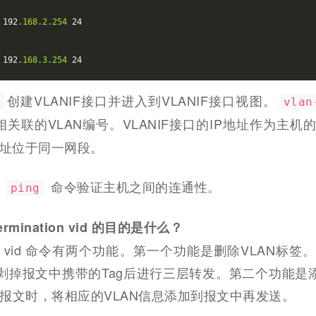
 192
.168
.2
.254
 192
.168
.3
.254
 24
创建VLANIF接口并进入到VLANIF接口视图。
vlan
相关联的VLAN编号。VLANIF接口的IP地址作为主机的
地址位于同一网段。
用
命令验证主机之间的连通性。
ping
ermination vid 的目的是什么？
ination vid 命令有两个功能。第一个功能是删除VLAN标
，剥掉报文中携带的Tag后进行三层转发。第二个功能是添
报文时，将相应的VLAN信息添加到报文中再发送。