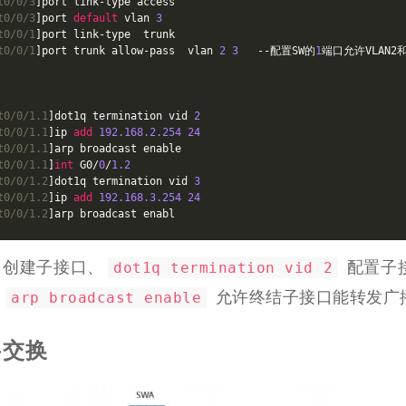
t0/0/3
]port link-type access 

t0/0/3
]port 
default
 vlan 
3
t0/0/1
]port link-type  trunk 

t0/0/1
]port trunk allow-pass  vlan 
2
3
   --配置SW的
1
端口允许VLAN2和
t0/0/1.1
]dot1q termination vid 
2
t0/0/1.1
]ip 
add
192.168
.2
.254
24
t0/0/1.1
]arp broadcast enable

t0/0/1.1
]
int
 G0/
0
/
1.2
t0/0/1.2
]dot1q termination vid 
3
t0/0/1.2
]ip 
add
192.168
.3
.254
24
t0/0/1.2
]arp broadcast enabl
创建子接口、
配置子接
dot1q termination vid 2
、
允许终结子接口能转发广
arp broadcast enable
层交换