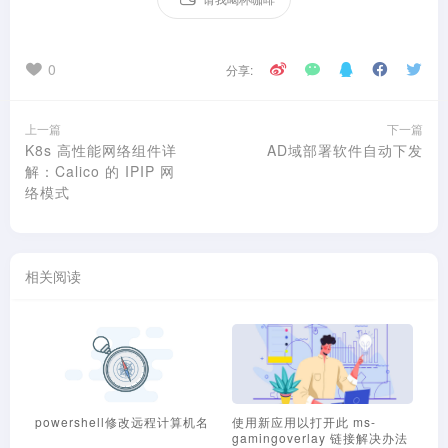
0
分享:
上一篇
下一篇
K8s 高性能网络组件详
AD域部署软件自动下发
解：Calico 的 IPIP 网
络模式
相关阅读
l修改远程计算机名
使用新应用以打开此 ms-
修改Active Directory
gamingoverlay 链接解决办法
IP地址