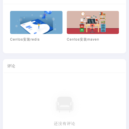
Firewall常用命令
通过 keepalive+nginx 实现 2
C
台服务器 节点高可用
评论
还没有评论