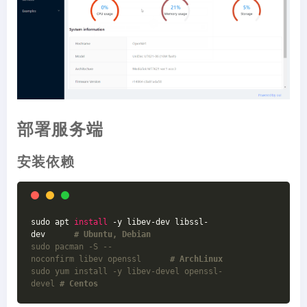
部署服务端
安装依赖
sudo apt 
install
 -y libev-dev libssl-
dev      
# Ubuntu, Debian  
sudo pacman -S --
noconfirm libev openssl      
# ArchLinux  
sudo yum install -y libev-devel openssl-
devel 
# Centos