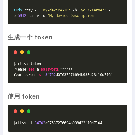
sudo
 rtty -I 
'My-device-ID'
 -h 
'your-server'
 -
p 
5912
 -a -v -d 
'My Device Description'
生成一个 token
$ rttys token  
Please 
set
 a 
password
:******  
Your token 
is
: 
34762
d07637276694b938d23f10d7164
使用 token
$rttys -t 
34762
d07637276694b938d23f10d7164