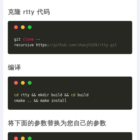
克隆 rtty 代码
git 
clone
 --
recursive https:
//github.com/zhaojh329/rtty.git
编译
cd
 rtty && mkdir build && 
cd
 build  
cmake .. && make install
将下面的参数替换为您自己的参数