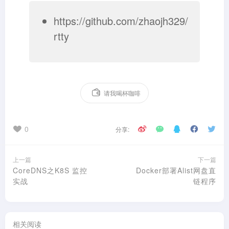
https://github.com/zhaojh329/
rtty
请我喝杯咖啡
0
分享:
上一篇
下一篇
CoreDNS之K8S 监控
Docker部署Alist网盘直
实战
链程序
相关阅读