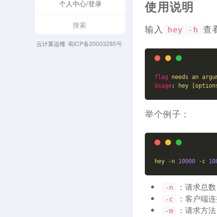
使用说明
个人中心/登录
输入
查
hey -h
云计算运维
蜀ICP备20003285号
flag
needs an argu
Usage
: 
hey [option
举个例子：
hey
-n
10000
-c
10
：请求总数
-n
：客户端连
-c
：请求方法
-m