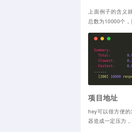
上面例子的含义
总数为10000个
Summary:
Total:
9.
Slowest:
0.
Fastest:
0.
......
[200]
10000
resp
项目地址
hey可以很方便
器造成一定压力，