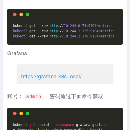
kubectl get --raw 
http:
/
/10.244.0.74:9104/metrics
kubectl
 get --raw 
http:
/
/10.244.1.125:9104/metrics
kubectl
 get --raw 
http:
/
/10.244.2.178:9104/metrics
Grafana：
https://grafana.k8s.local/
账号：
，密码通过下面命令获取
admin
kubectl 
get
 secret --
namespace
 grafana grafana -
o jsonpath=
"{.data.admin-password}"
 | base64 --