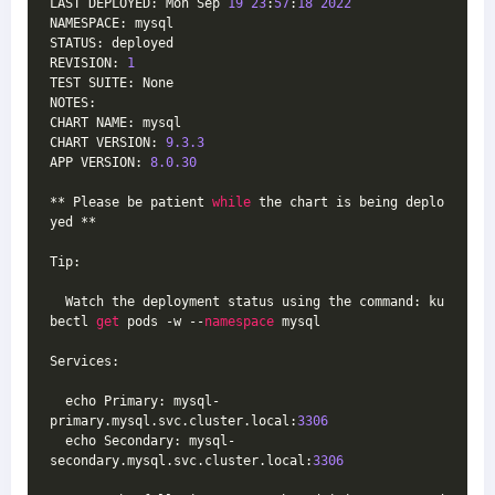
LAST DEPLOYED: Mon Sep 
19
23
:
57
:
18
2022
NAMESPACE: mysql
STATUS: deployed
REVISION: 
1
TEST SUITE: None
NOTES:
CHART NAME: mysql
CHART VERSION: 
9.3
.3
APP VERSION: 
8.0
.30
** Please be patient 
while
 the chart is being deplo
yed **
Tip:
  Watch the deployment status using the command: ku
bectl 
get
 pods -w --
namespace
 mysql
Services:
  echo Primary: mysql-
primary.mysql.svc.cluster.local:
3306
  echo Secondary: mysql-
secondary.mysql.svc.cluster.local:
3306