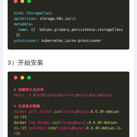
kind
: 
StorageClass
apiVersion
: storage.k8s.io/
v1
metadata
:
name
: {{ .Values.primary.persistence.storageClass
 }}
provisioner
: kubernetes.io/no-provisioner
3）开始安装
# 创建持久化目录
mkdir
-p
 /
opt
/
bigdata
/
servers
/
mysql
/
data
/
data1
# 先准备好镜像
docker
pull
docker
.io
/
bitnami
/
mysql
:8.0.30-debian-
11-r15
docker
tag
docker
.io
/
bitnami
/
mysql
:8.0.30-debian-
11-r15
myharbor
.com
/
bigdata
/
mysql
:8.0.30-debian-11-
r15