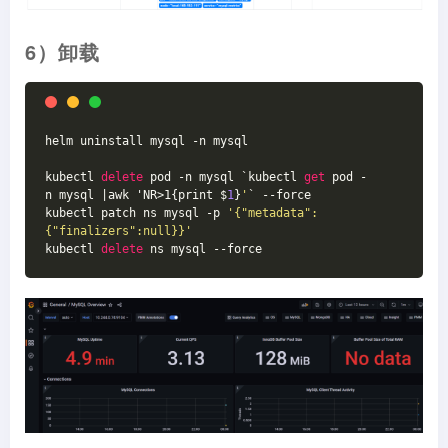
6）卸载
helm uninstall mysql -n mysql
kubectl 
delete
 pod -n mysql `
kubectl 
get
 pod -
n mysql |awk 'NR>1{print $
1
}
'
` --force
kubectl patch ns mysql -p 
'{"metadata":
{"finalizers":null}}'
kubectl 
delete
 ns mysql --force