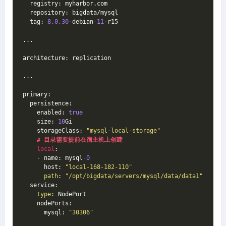
  registry: myharbor.com
  repository: bigdata/mysql
  tag: 
8.0
.30
-debian
-11
-r15
...
architecture: replication
...
primary:
  persistence:
    enabled: 
true
    size: 
10
Gi
    storageClass: 
"mysql-local-storage"
# 目录需要提前在宿主机上创建
local
:
    - name: mysql
-0
      host: 
"local-168-182-110"
path
: 
"/opt/bigdata/servers/mysql/data/data1"
  service:
type
: NodePort
    nodePorts:
      mysql: 
"30306"