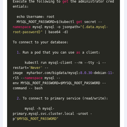
Execute the following to 
get
 the administrator cred
entials:
  echo Username: root
  MYSQL_ROOT_PASSWORD=$(kubectl 
get
 secret --
namespace
 mysql mysql -o jsonpath=
"{.data.mysql-
root-password}"
 | base64 -d)
To connect to your database:
1.
 Run a pod that you can use 
as
 a client:
      kubectl run mysql-client --rm --tty -i --
restart=
'Never'
 --
image  myharbor.com/bigdata/mysql:
8.0
.30
-debian
-11
-
r15 --
namespace
 mysql --
env MYSQL_ROOT_PASSWORD=$MYSQL_ROOT_PASSWORD --
command -- bash
2.
 To connect to primary service (read/write):
      mysql -h mysql-
primary.mysql.svc.cluster.local -uroot -
p
"$MYSQL_ROOT_PASSWORD"