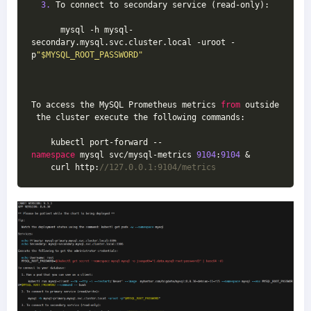
3.
 To connect to secondary service (read-only):
      mysql -h mysql-
secondary.mysql.svc.cluster.local -uroot -
p
"$MYSQL_ROOT_PASSWORD"
To access the MySQL Prometheus metrics 
from
 outside
 the cluster execute the following commands:
    kubectl port-forward --
namespace
 mysql svc/mysql-metrics 
9104
:
9104
 &
    curl http:
//127.0.0.1:9104/metrics