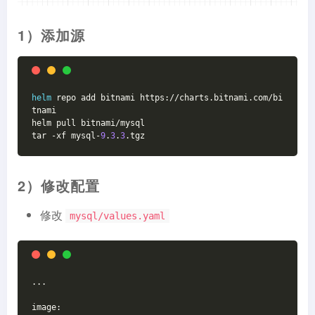
1）添加源
helm
 repo add bitnami https://charts.bitnami.com/bi
tnami
helm pull bitnami/mysql
tar -xf mysql-
9
.
3
.
3
.tgz
2）修改配置
修改
mysql/values.yaml
...
image: