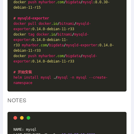
docker
push
myharbor
.com
/
bigdata
/
mysql
:8.0.30-
debian-11-r15
# 
mysqld-exporter
docker
pull
docker
.io
/
bitnami
/
mysqld-
exporter
:0.14.0-debian-11-r33
docker
tag
docker
.io
/
bitnami
/
mysqld-
exporter
:0.14.0-debian-11-
r33
myharbor
.com
/
bigdata
/
mysqld-exporter
:0.14.0-
debian-11-r33
docker
push
myharbor
.com
/
bigdata
/
mysqld-
exporter
:0.14.0-debian-11-r33
# 开始安装
helm
install
mysql
 ./
mysql
-n
mysql
--create-
namespace
NOTES
NAME: mysql