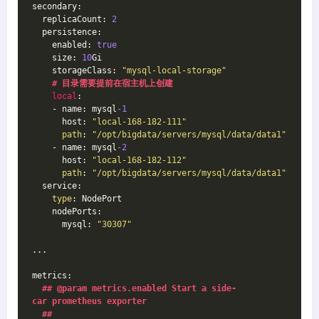
secondary:
  replicaCount: 
2
  persistence:
    enabled: 
true
    size: 
10
Gi
    storageClass: 
"mysql-local-storage"
# 目录需要提前在宿主机上创建
local
:
    - name: mysql
-1
      host: 
"local-168-182-111"
path
: 
"/opt/bigdata/servers/mysql/data/data1"
    - name: mysql
-2
      host: 
"local-168-182-112"
path
: 
"/opt/bigdata/servers/mysql/data/data1"
  service:
type
: NodePort
    nodePorts:
      mysql: 
"30307"
...
metrics:
## @param metrics.enabled Start a side-
car prometheus exporter
##