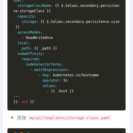
spec:
storageClassName:
 {{ $.Values.secondary.persisten
ce.storageClass }}
capacity:
storage:
 {{ $.Values.secondary.persistence.size
 }}
accessModes:
    - ReadWriteOnce
local:
path:
 {{ .path }}
nodeAffinity:
required:
nodeSelectorTerms:
        - 
matchExpressions:
            - 
key:
 kubernetes.io/hostname
operator:
 In
values:
                - {{ .host }}
---
{{- 
end
 }}
添加
mysql/templates/storage-class.yaml