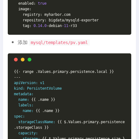
  enabled: 
true
  image:
    registry: myharbor.com
    repository: bigdata/mysqld-exporter
    tag: 
0.14
.0
-debian
-11
-r33
添加
mysql/templates/pv.yaml
{{- range .Values.primary.persistence.local }}
---
apiVersion:
v1
kind:
PersistentVolume
metadata:
name:
 {{ .name }}
labels:
name:
 {{ .name }}
spec:
storageClassName:
 {{ $.Values.primary.persistence
.storageClass }}
capacity:
storage:
 {{ $.Values.primary.persistence.size }