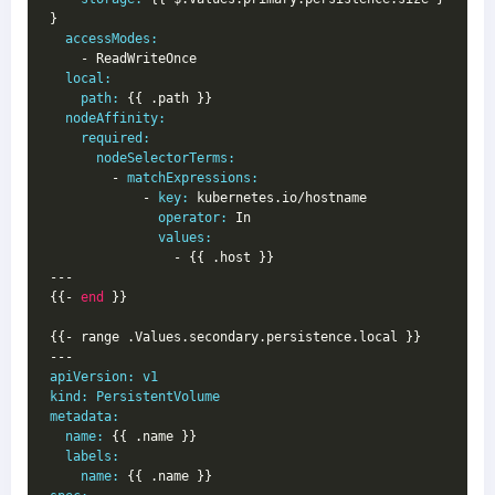
}
accessModes:
    - ReadWriteOnce
local:
path:
 {{ .path }}
nodeAffinity:
required:
nodeSelectorTerms:
        - 
matchExpressions:
            - 
key:
 kubernetes.io/hostname
operator:
 In
values:
                - {{ .host }}
---
{{- 
end
 }}
{{- range .Values.secondary.persistence.local }}
---
apiVersion:
v1
kind:
PersistentVolume
metadata:
name:
 {{ .name }}
labels:
name:
 {{ .name }}