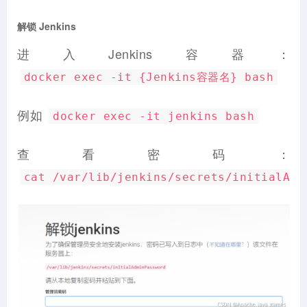
解锁 Jenkins
进入Jenkins容器：
docker exec -it {Jenkins容器名} bash
例如
docker exec -it jenkins bash
查看密码：
cat /var/lib/jenkins/secrets/initialAdm