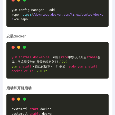
yum-config-manager --add-
repo 
https:
/
/download.docker.com/linux
/centos/docke
r
-ce.repo
安装docker
yum
install
docker-ce
  #由于
repo
中默认只开启
stable
仓
库，故这里安装的是最新稳定版17
.12
.0
yum
install
 <自己的版本>  # 例如：
sudo
yum
install
docker-ce-17
.12
.0
.ce
启动和开机启动
systemctl 
start
 docker
systemctl 
enable
 docker