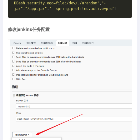
DBash.security.egd=file:/dev/./urandom"
,
"-
jar"
,
"/app.jar"
,
"--spring.profiles.active=prd"
]
修改jenkins任务配置