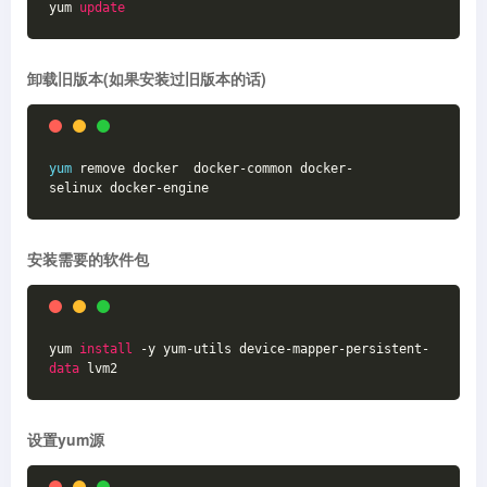
yum 
update
卸载旧版本(如果安装过旧版本的话)
yum
 remove docker  docker-common docker-
selinux docker-engine
安装需要的软件包
yum 
install
 -y yum-utils device-mapper-persistent-
data
 lvm2
设置yum源