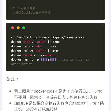
-t：指定新镜像名
.：表示Dockfile在当前路径
cd /var/jenkins_home/workspace/zx-order-api
docker 
stop
 zx-
order
 || 
true
docker rm zx-
order
 || 
true
docker rmi zx-
order
 || 
true
docker 
build
 -t zx-
order
 .
docker run -d -p 
8888
:
8888
--name zx-order zx-
order:latest
备注：
我上图用了docker logs -f 是为了方便看日志，真实
不要用，因为会一直等待日志，构建任务会失败
加|| true 是如果命令执行失败也会继续实行，为了防
止第一次没有该镜像报错