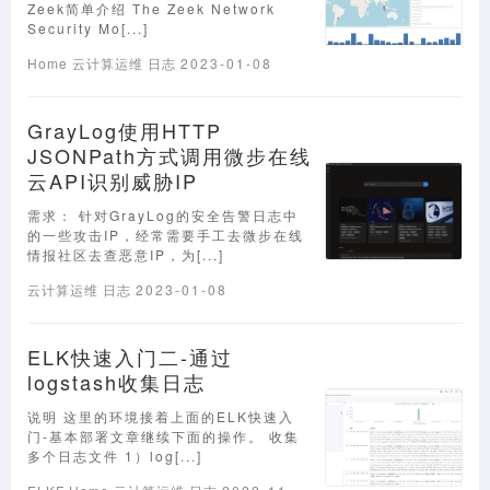
Zeek简单介绍 The Zeek Network
Security Mo[...]
Home
云计算运维
日志
2023-01-08
GrayLog使用HTTP
JSONPath方式调用微步在线
云API识别威胁IP
需求： 针对GrayLog的安全告警日志中
的一些攻击IP，经常需要手工去微步在线
情报社区去查恶意IP，为[...]
云计算运维
日志
2023-01-08
ELK快速入门二-通过
logstash收集日志
说明 这里的环境接着上面的ELK快速入
门-基本部署文章继续下面的操作。 收集
多个日志文件 1）log[...]