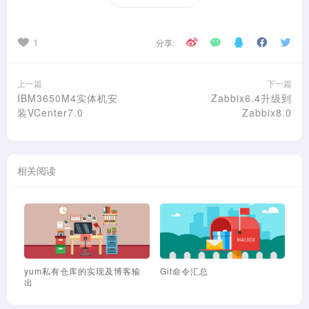
1
分享:
上一篇
下一篇
IBM3650M4实体机安
Zabbix6.4升级到
装VCenter7.0
Zabbix8.0
相关阅读
yum私有仓库的实现及博客输
Git命令汇总
EL
出
收