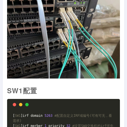
SW1配置
[
SW1
]irf domain 
5263
#配置自定义IRF域编号(可有可无，看
需求)
[
SW1
]irf merber 
1
 priority 
32
#设置SWA交换机的irf优先