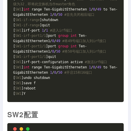
级为32，即将此交换机当作master角色
[
SW1
]
int
 range Ten-GigabitEtherneten 
1
/
0
/
49
 to Ten-
GigabitEtherneten 
1
/
0
/
50
#首先关闭相应端口
[
SW1-if-range
]shutdown

[
SW1-if-range
]quit

[
SW1
]irf-port 
1
/
1
#进入irf端口
[
SW1-irf-port1/1
]port 
group
int
 Ten-
GigabitEtherneten1/
0
/
49
#将49号端口加入到irf接口
[
SW1-irf-port1/1
]port 
group
int
 Ten-
GigabitEtherneten1/
0
/
50
#将50号端口加入到irf接口
[
SW1-irf-port1/1
]quit

[
SW1
]irf-port-configuration active 
#激活irf端口
[
SW1
]
int
 range Ten-GigabitEtherneten 
1
/
0
/
49
 to Ten-
GigabitEtherneten 
1
/
0
/
50
#开启15和16端口
[
SW1
]undo shutdown

[
SW1
]save f

[
SW1
]reboot

[
SW1
]Y
SW2配置