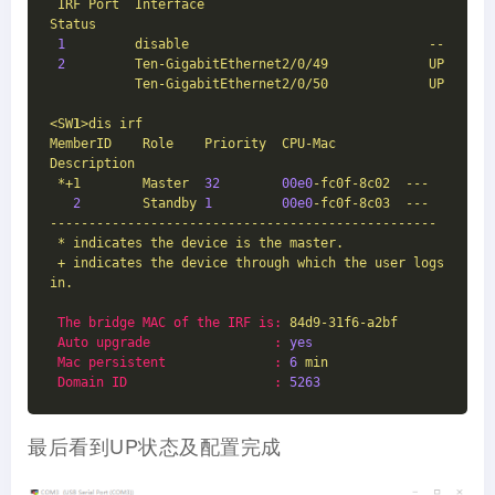
IRF
Port
Interface
Status
1
disable
--
2
Ten-GigabitEthernet2/0/49
UP
Ten-GigabitEthernet2/0/50
UP
<SW
1
>dis
irf
MemberID
Role
Priority
CPU-Mac
Description
*+1
Master
32
00e0
-fc0f-8c02
---
2
Standby
1
00e0
-fc0f-8c03
---
--------------------------------------------------
*
indicates
the
device
is
the
master.
+
indicates
the
device
through
which
the
user
logs
in.
The bridge MAC of the IRF is:
84d9-31f6-a2bf
Auto upgrade                :
yes
Mac persistent              :
6
min
Domain ID                   :
5263
最后看到UP状态及配置完成