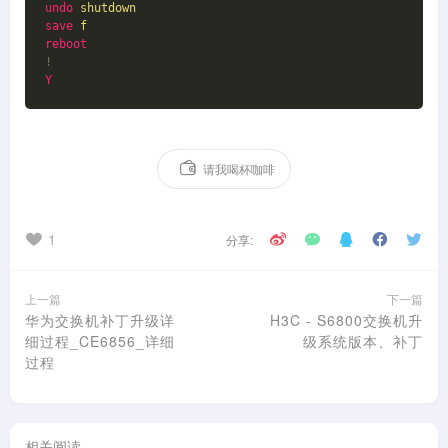
undo
shutdown
save
f
reboot
!
Y
请我喝杯咖啡
1
分享:
上一篇
下一篇
华为交换机补丁升级详
H3C - S6800交换机升
细过程_CE6856_详细
级系统版本、补丁
过程
相关阅读