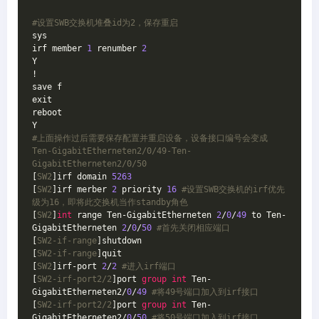
#设置SWB交换机堆叠id为2，保存重启
sys

irf member 
1
 renumber 
2
Y

!

save f

exit

reboot

#上面操作过后需要保存配置并重启设备，设备接口编号会变成
Ten-GigabitEtherneten2/0/49-Ten-
GigabitEtherneten2/0/50
[
SW2
]irf domain 
5263
[
SW2
]irf merber 
2
 priority 
16
#设置SWB交换机的irf优先
级为16，即将此交换机当作standby角色
[
SW2
]
int
 range Ten-GigabitEtherneten 
2
/
0
/
49
 to Ten-
GigabitEtherneten 
2
/
0
/
50
#首先关闭相应端口
[
SW2-if-range
]shutdown

[
SW2-if-range
]quit

[
SW2
]irf-port 
2
/
2
#进入irf端口
[
SW2-irf-port2/2
]port 
group
int
 Ten-
GigabitEtherneten2/
0
/
49
#将49号端口加入到irf接口
[
SW2-irf-port2/2
]port 
group
int
 Ten-
GigabitEtherneten2/
0
/
50
#将50号端口加入到irf接口