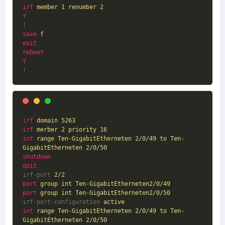
irf
member 1 renumber 2
Y
!
save
f
exit
reboot
Y
!
irf
domain 5263
irf
merber 2 priority 16
int
range Ten-GigabitEtherneten 2/0/49 to Ten-
GigabitEtherneten 2/0/50
shutdown
quit
irf-port
2/2
port
group int Ten-GigabitEtherneten2/0/49
port
group int Ten-GigabitEtherneten2/0/50
irf-port-configuration
active
int
range Ten-GigabitEtherneten 2/0/49 to Ten-
GigabitEtherneten 2/0/50