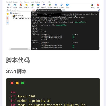
脚本代码
SW1脚本
sys
irf
domain 5263
irf
merber 1 priority 32
int
range Ten-GigabitEtherneten 1/0/49 to Ten-