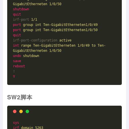
GigabitEtherneten 1/0/50
shutdown
quit
irf-port
1/1
port
group int Ten-GigabitEtherneten1/0/49 
port
group int Ten-GigabitEtherneten1/0/50 
quit
irf-port-configuration
active 
int
range Ten-GigabitEtherneten 1/0/49 to Ten-
GigabitEtherneten 1/0/50
undo
shutdown
save
reboot
!
Y
SW2脚本
sys
irf
domain 5263