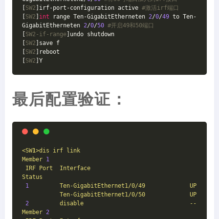
[
SW2
]irf-port-configuration active 
#激活irf端口
[
SW2
]
int
 range Ten-GigabitEtherneten 
2
/
0
/
49
 to Ten-
GigabitEtherneten 
2
/
0
/
50
#开启49和50端口
[
SW2-if-range
]undo shutdown

[
SW2
]save f

[
SW2
]reboot

[
SW2
]Y
最后配置验证：
<SW
1
>dis
irf
link
Member
1
IRF
Port
Interface
Status
1
Ten-GigabitEthernet1/0/49
UP
Ten-GigabitEthernet1/0/50
UP
2
disable
--
Member
2